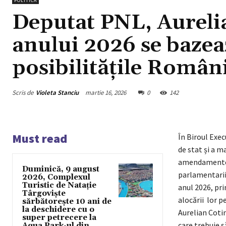
POLITICA
Deputat PNL, Aurelia
anului 2026 se bazeaz
posibilitățile Român
Scris de
Violeta Stanciu
martie 16, 2026
0
142
Must read
În Biroul Exec
de stat și a m
amendamente c
Duminică, 9 august
parlamentarii
2026, Complexul
Turistic de Natație
anul 2026, pri
Târgoviște
alocării lor 
sărbătorește 10 ani de
la deschidere cu o
Aurelian Coti
super petrecere la
care trebuie s
Aqua Park-ul din