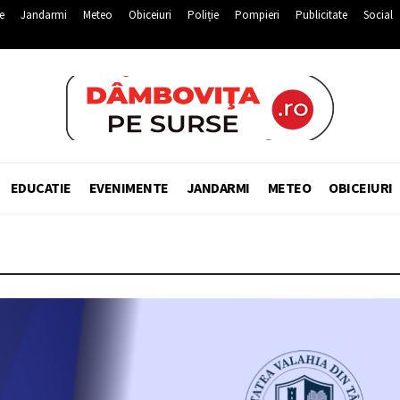
e
Jandarmi
Meteo
Obiceiuri
Poliție
Pompieri
Publicitate
Social
EDUCATIE
EVENIMENTE
JANDARMI
METEO
OBICEIURI