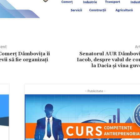
dent
Ar
Comerț Dâmbovița îi
Senatorul AUR Dâmboviț
vii să fie organizați
Iacob, despre valul de co
la Dacia și vina guv
- Publicitate -