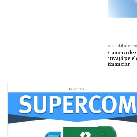
Articolul prece
Camera de 
învață pe ele
financiar
- Publicitate -