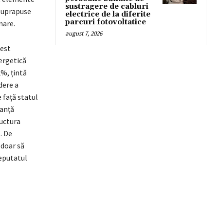
sustragere de cabluri
 suprapuse
electrice de la diferite
parcuri fotovoltatice
nare.
august 7, 2026
cest
ergetică
2%, țintă
dere a
 față statul
ranță
ructura
. De
doar să
eputatul