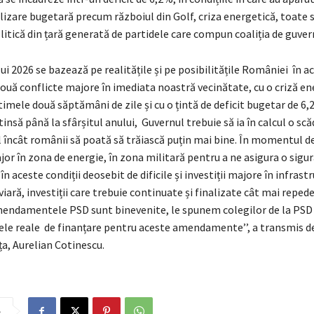
ilizare bugetară precum războiul din Golf, criza energetică, toate
litică din țară generată de partidele care compun coaliția de guver
ui 2026 se bazează pe realitățile și pe posibilitățile României în a
uă conflicte majore în imediata noastră vecinătate, cu o criză en
timele două săptămâni de zile și cu o țintă de deficit bugetar de 6,
tinsă până la sfârșitul anului, Guvernul trebuie să ia în calcul o scă
el încât românii să poată să trăiască puțin mai bine. În momentul de
or în zona de energie, în zona militară pentru a ne asigura o sigu
n aceste condiții deosebit de dificile și investiții majore în infrast
oviară, investiții care trebuie continuate și finalizate cât mai repede
ndamentele PSD sunt binevenite, le spunem colegilor de la PSD 
ele reale de finanțare pentru aceste amendamente’’, a transmis d
, Aurelian Cotinescu.
e