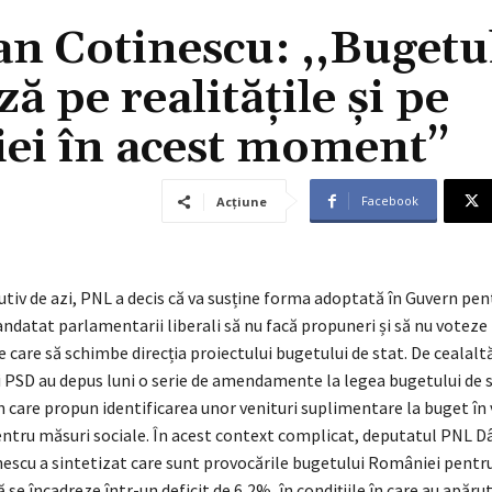
n Cotinescu: ,,Bugetu
ă pe realitățile și pe
iei în acest moment’’
Facebook
Acțiune
utiv de azi, PNL a decis că va susține forma adoptată în Guvern pe
andatat parlamentarii liberali să nu facă propuneri și să nu voteze
are să schimbe direcția proiectului bugetului de stat. De cealaltă
 PSD au depus luni o serie de amendamente la legea bugetului de 
n care propun identificarea unor venituri suplimentare la buget în
pentru măsuri sociale. În acest context complicat, deputatul PNL 
nescu a sintetizat care sunt provocările bugetului României pentru
ă se încadreze într-un deficit de 6,2%, în condițiile în care au apăr