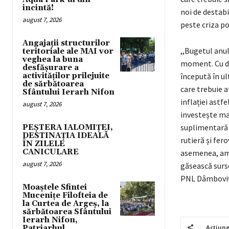
incintă!
noi de destab
august 7, 2026
peste criza po
Angajații structurilor
,,Bugetul anul
teritoriale ale MAI vor
veghea la buna
moment. Cu do
desfășurare a
activităților prilejuite
începută în ul
de sărbătoarea
care trebuie a
Sfântului Ierarh Nifon
inflației astf
august 7, 2026
investește maj
suplimentară î
PEȘTERA IALOMIȚEI,
DESTINAȚIA IDEALĂ
rutieră și fer
ÎN ZILELE
CANICULARE
asemenea, ame
august 7, 2026
găsească surs
PNL Dâmbovița
Moaștele Sfintei
Mucenițe Filofteia de
la Curtea de Argeș, la
sărbătoarea Sfântului
Ierarh Nifon,
Patriarhul
Acțiun