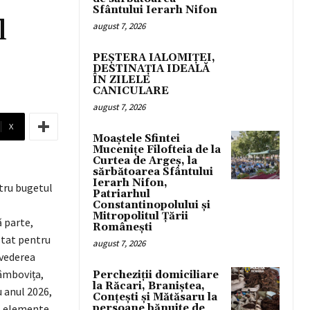
Sfântului Ierarh Nifon
l
august 7, 2026
PEȘTERA IALOMIȚEI,
DESTINAȚIA IDEALĂ
ÎN ZILELE
CANICULARE
august 7, 2026
X
Moaștele Sfintei
Mucenițe Filofteia de la
Curtea de Argeș, la
sărbătoarea Sfântului
Ierarh Nifon,
ntru bugetul
Patriarhul
Constantinopolului și
Mitropolitul Țării
 parte,
Românești
stat pentru
august 7, 2026
 vederea
Dâmbovița,
Percheziții domiciliare
la Răcari, Braniștea,
 anul 2026,
Conțești și Mătăsaru la
ut elemente
persoane bănuite de