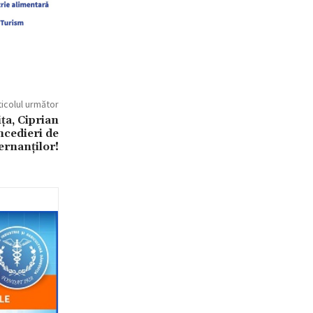
ticolul următor
a, Ciprian
ncedieri de
ernanților!