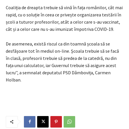
Coaliția de dreapta trebuie să vină în fața românilor, cât mai
rapid, cu o soluție în ceea ce privește organizarea testării în
școli a tuturor profesorilor, atât a celor care s-au vaccinat,
cât și a celor care nu s-au imunizat împotriva COVID-19.
De asemenea, există riscul ca din toamnă școala să se
desfășoare tot în mediul on-line. Școala trebuie să se facă
în clasă, profesorii trebuie să predea de la catedră, nu din
fața unui calculator, iar Guvernul trebuie să asigure acest
lucru’’, a semnalat deputatul PSD Dâmbovița, Carmen
Holban.