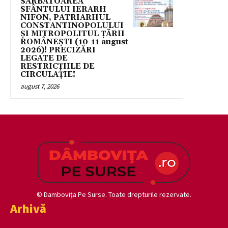
SĂRBĂTOAREA
SFÂNTULUI IERARH
NIFON, PATRIARHUL
CONSTANTINOPOLULUI
ŞI MITROPOLITUL ȚĂRII
ROMÂNEȘTI (10-11 august
2026)! PRECIZĂRI
LEGATE DE
RESTRICȚIILE DE
CIRCULAȚIE!
august 7, 2026
© Damboviţa Pe Surse. Toate drepturile rezervate.
Arhivă