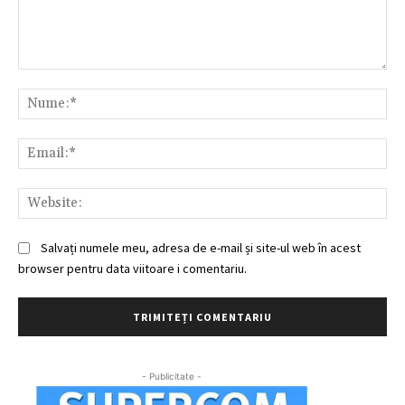
Comentariu:
Nu
Ema
Web
Salvați numele meu, adresa de e-mail și site-ul web în acest
browser pentru data viitoare i comentariu.
- Publicitate -