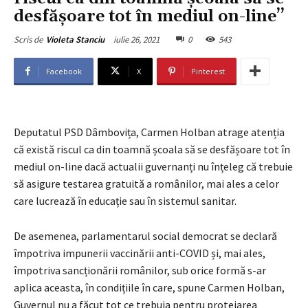
desfășoare tot în mediul on-line’’
iulie 26, 2021
0
543
Scris de
Violeta Stanciu
Facebook
X
Pinterest
Deputatul PSD Dâmbovița, Carmen Holban atrage atenția
că există riscul ca din toamnă școala să se desfășoare tot în
mediul on-line dacă actualii guvernanți nu înțeleg că trebuie
să asigure testarea gratuită a românilor, mai ales a celor
care lucrează în educație sau în sistemul sanitar.
De asemenea, parlamentarul social democrat se declară
împotriva impunerii vaccinării anti-COVID și, mai ales,
împotriva sancționării românilor, sub orice formă s-ar
aplica aceasta, în condițiile în care, spune Carmen Holban,
Guvernul nu a făcut tot ce trebuia pentru protejarea