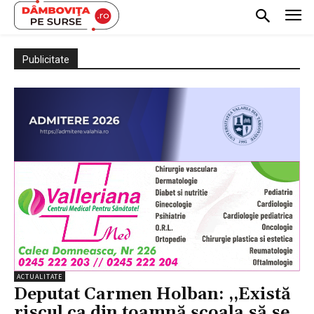
Publicitate
ACTUALITATE
Deputat Carmen Holban: ,,Există
riscul ca din toamnă școala să se