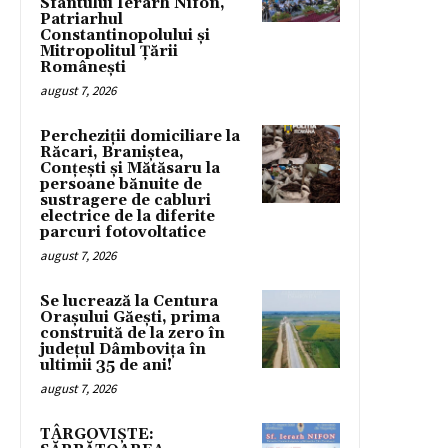
Sfântului Ierarh Nifon,
Patriarhul
Constantinopolului și
Mitropolitul Țării
Românești
august 7, 2026
Percheziții domiciliare la
Răcari, Braniștea,
Conțești și Mătăsaru la
persoane bănuite de
sustragere de cabluri
electrice de la diferite
parcuri fotovoltatice
august 7, 2026
Se lucrează la Centura
Orașului Găești, prima
construită de la zero în
județul Dâmbovița în
ultimii 35 de ani!
august 7, 2026
TÂRGOVIȘTE: