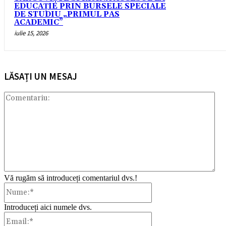
EDUCAȚIE PRIN BURSELE SPECIALE
DE STUDIU „PRIMUL PAS
ACADEMIC”
iulie 15, 2026
LĂSAȚI UN MESAJ
Com
Vă rugăm să introduceți comentariul dvs.!
Nume:*
Introduceți aici numele dvs.
Email:*