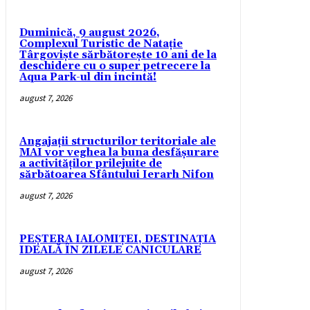
Duminică, 9 august 2026,
Complexul Turistic de Natație
Târgoviște sărbătorește 10 ani de la
deschidere cu o super petrecere la
Aqua Park-ul din incintă!
august 7, 2026
Angajații structurilor teritoriale ale
MAI vor veghea la buna desfășurare
a activităților prilejuite de
sărbătoarea Sfântului Ierarh Nifon
august 7, 2026
PEȘTERA IALOMIȚEI, DESTINAȚIA
IDEALĂ ÎN ZILELE CANICULARE
august 7, 2026