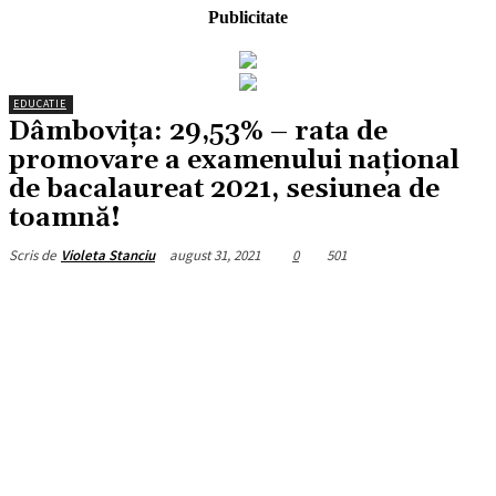
Publicitate
EDUCATIE
Dâmbovița: 29,53% – rata de
promovare a examenului naţional
de bacalaureat 2021, sesiunea de
toamnă!
august 31, 2021
0
501
Scris de
Violeta Stanciu
Facebook
X
Pinterest
WhatsApp