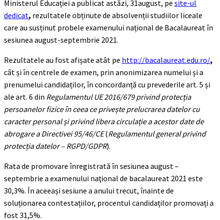
Ministerul Educației a publicat astăzi, 31august, pe
site-ul
dedicat
,
rezultatele obținute de absolvenții studiilor liceale
care au susținut probele examenului național de Bacalaureat în
sesiunea august-septembrie 2021.
Rezultatele au fost afișate atât pe
http://bacalaureat.edu.ro/
,
cât și în centrele de examen, prin anonimizarea numelui și a
prenumelui candidaților, în concordanță cu prevederile art. 5 și
ale art. 6 din
Regulamentul UE 2016/679 privind protecția
persoanelor fizice în ceea ce privește prelucrarea datelor cu
caracter personal și privind libera circulație a acestor date de
abrogare a Directivei 95/46/CE
(
Regulamentul general privind
protecția datelor – RGPD/GDPR
).
Rata de promovare înregistrată în sesiunea august –
septembrie a examenului naţional de bacalaureat 2021 este
30,3%. În aceeași sesiune a anului trecut, înainte de
soluționarea contestațiilor, procentul candidaților promovați a
fost 31,5%.