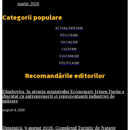
martie 2026
Categorii populare
ACTUALITATE
5456
POLIȚIE
666
SOCIAL
559
CULTE
490
CULTURA
320
POLITICA
290
Recomandările editorilor
Dâmbovița, în atenția ministrului Economiei: Irineu Darău a
discutat cu antreprenorii și reprezentanții industriei de
apărare
august 8, 2026
Duminică, 9 august 2026, Complexul Turistic de Natație