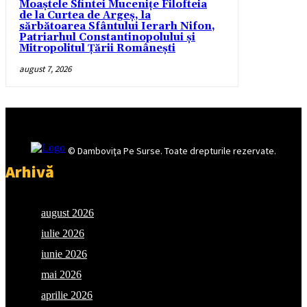
Moaștele Sfintei Mucenițe Filofteia
de la Curtea de Argeș, la
sărbătoarea Sfântului Ierarh Nifon,
Patriarhul Constantinopolului și
Mitropolitul Țării Românești
august 7, 2026
© Damboviţa Pe Surse. Toate drepturile rezervate.
Arhivă
august 2026
iulie 2026
iunie 2026
mai 2026
aprilie 2026