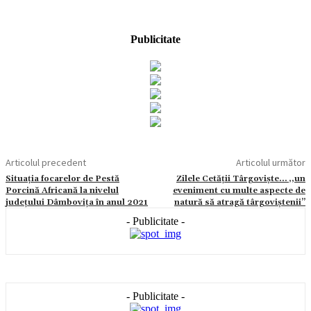
Publicitate
Articolul precedent
Articolul următor
Situația focarelor de Pestă
Zilele Cetății Târgoviște… ,,un
Porcină Africană la nivelul
eveniment cu multe aspecte de
județului Dâmbovița în anul 2021
natură să atragă târgoviștenii’’
- Publicitate -
- Publicitate -