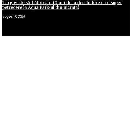
Târgoviște sărbătorește 10 ani de la deschidere cu o super
petrecere la Aqua Park-ul din incintă!
august 7, 2026