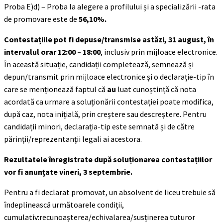
Proba E)d) – Proba la alegere a profilului și a specializării -rata
de promovare este de
56,10%.
Contestațiile pot fi depuse/transmise astăzi, 31 august, în
intervalul orar 12:00 – 18:00
, inclusiv prin mijloace electronice.
În această situație, candidații completează, semnează și
depun/transmit prin mijloace electronice și o declarație-tip în
care se menționează faptul că
au
luat cunoștință că nota
acordată ca urmare a soluționării contestației poate modifica,
după caz, nota inițială, prin creștere sau descreștere. Pentru
candidații minori, declarația-tip este semnată și de către
părinții/reprezentanții legali ai acestora.
Rezultatele înregistrate după soluționarea contestațiilor
vor fi anunțate vineri, 3 septembrie.
Pentru a fi declarat promovat, un absolvent de liceu trebuie să
îndeplinească următoarele condiții,
cumulativ:recunoașterea/echivalarea/susținerea tuturor