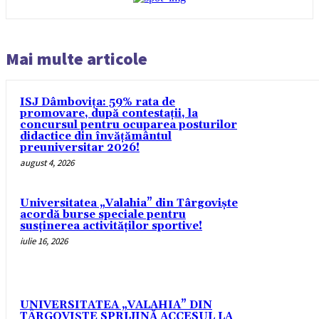
Mai multe articole
ISJ Dâmbovița: 59% rata de
promovare, după contestații, la
concursul pentru ocuparea posturilor
didactice din învăţământul
preuniversitar 2026!
august 4, 2026
Universitatea „Valahia” din Târgoviște
acordă burse speciale pentru
susținerea activităților sportive!
iulie 16, 2026
UNIVERSITATEA „VALAHIA” DIN
TÂRGOVIȘTE SPRIJINĂ ACCESUL LA