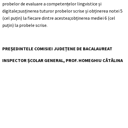
probelor de evaluare a competențelor lingvistice și
digitale;susținerea tuturor probelor scrise și obținerea notei 5
(cel puțin) la fiecare dintre acestea;obținerea mediei 6 (cel
puțin) la probele scrise.
PREȘEDINTELE COMISIEI JUDEȚENE DE BACALAUREAT
INSPECTOR ȘCOLAR GENERAL, PROF. HOMEGHIU CĂTĂLINA