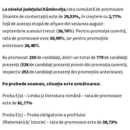
La nivelul județului Dâmbovița
,rata cumulată de promovare
(înainte de contestații) este de
29,53%,
în creștere cu
2,77%
față de aceeași etapă de afișare din sesiunea august-
septembrie a anului trecut (
26,76
%). Pentru promoția curentă,
rata de promovare este
30,99
%, iar pentru promoțiile
anterioare
26,48
%.
Au promovat
230
de candidați, dintr-un total de
779
de candidați
prezenți (
526
de candidați prezenți provin din promoția curentă,
respectiv
253
de candidați prezenți din promoțiile anterioare).
Pe probede examen, situația este următoarea:
Proba E)a) – Limba și literatura română – rata de promovare
este de
61,77%
Proba E)c) – Proba obligatorie a profilului
(Matematică/ Istorie) – rata de promovare este de
38,73%