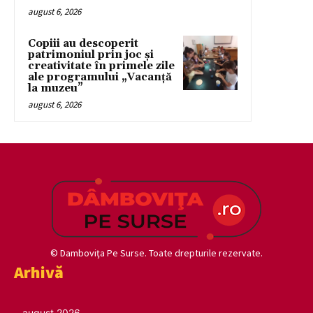
august 6, 2026
Copiii au descoperit
patrimoniul prin joc și
creativitate în primele zile
ale programului „Vacanță
la muzeu”
august 6, 2026
© Damboviţa Pe Surse. Toate drepturile rezervate.
Arhivă
august 2026