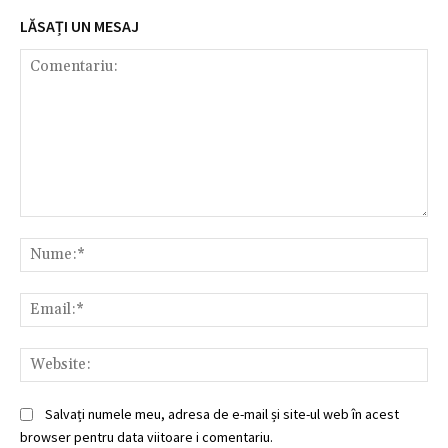
LĂSAȚI UN MESAJ
Comentariu:
Nu
Ema
Web
Salvați numele meu, adresa de e-mail și site-ul web în acest
browser pentru data viitoare i comentariu.