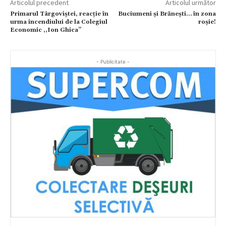
Articolul precedent
Articolul următor
Primarul Târgoviștei, reacție în
Buciumeni și Brănești… în zona
urma incendiului de la Colegiul
roșie!
Economic ,,Ion Ghica’’
- Publicitate -