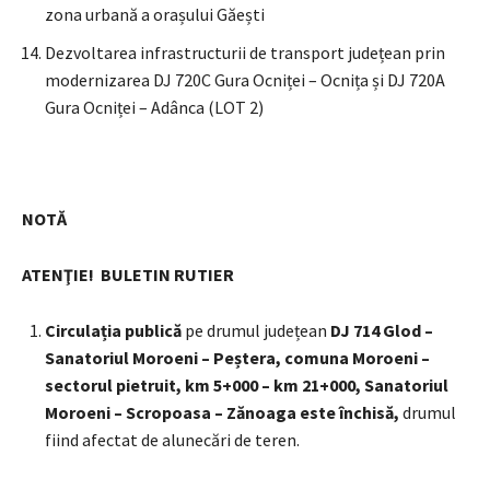
zona urbană a orașului Găești
Dezvoltarea infrastructurii de transport județean prin
modernizarea DJ 720C Gura Ocniței – Ocnița și DJ 720A
Gura Ocniței – Adânca (LOT 2)
NOTĂ
ATENŢIE!
BULETIN RUTIER
Circulația publică
pe drumul județean
DJ 714 Glod –
Sanatoriul Moroeni – Peștera, comuna Moroeni –
sectorul pietruit, km 5+000 – km 21+000, Sanatoriul
Moroeni – Scropoasa – Zănoaga este închisă,
drumul
fiind afectat de alunecări de teren.