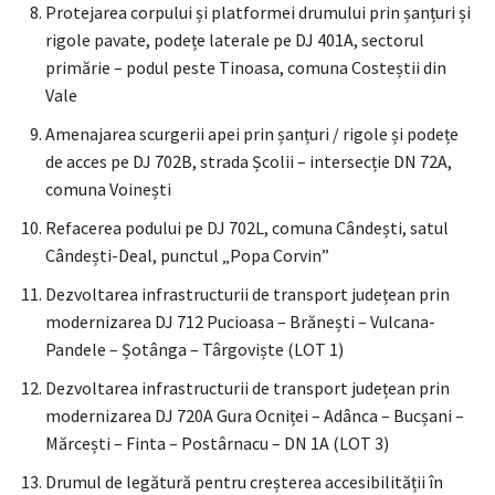
Protejarea corpului și platformei drumului prin șanțuri și
rigole pavate, podețe laterale pe DJ 401A, sectorul
primărie – podul peste Tinoasa, comuna Costeștii din
Vale
Amenajarea scurgerii apei prin șanțuri / rigole și podețe
de acces pe DJ 702B, strada Școlii – intersecție DN 72A,
comuna Voinești
Refacerea podului pe DJ 702L, comuna Cândești, satul
Cândești-Deal, punctul „Popa Corvin”
Dezvoltarea infrastructurii de transport județean prin
modernizarea DJ 712 Pucioasa – Brănești – Vulcana-
Pandele – Șotânga – Târgoviște (LOT 1)
Dezvoltarea infrastructurii de transport județean prin
modernizarea DJ 720A Gura Ocniței – Adânca – Bucșani –
Mărcești – Finta – Postârnacu – DN 1A (LOT 3)
Drumul de legătură pentru creșterea accesibilității în