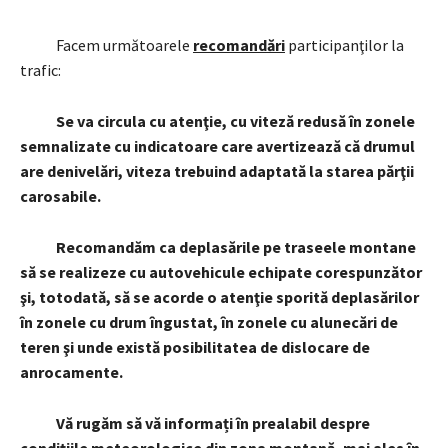
Facem următoarele
recomandări
participanţilor la
trafic:
Se va circula cu atenţie, cu viteză redusă în zonele
semnalizate cu indicatoare care avertizează că drumul
are denivelări, viteza trebuind adaptată la starea părţii
carosabile.
Recomandăm ca deplasările pe traseele montane
să se realizeze cu autovehicule echipate corespunzător
şi, totodată, să se acorde o atenţie sporită deplasărilor
în zonele cu drum îngustat, în zonele cu alunecări de
teren şi unde există posibilitatea de dislocare de
anrocamente.
Vă rugăm să vă informați în prealabil despre
condițiile meteorologice din zona montană, mai ales în