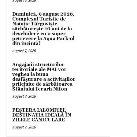
august 8, 2026
Duminică, 9 august 2026,
Complexul Turistic de
Natație Târgoviște
sărbătorește 10 ani de la
deschidere cu o super
petrecere la Aqua Park-ul
din incintă!
august 7, 2026
Angajații structurilor
teritoriale ale MAI vor
veghea la buna
desfășurare a activităților
prilejuite de sărbătoarea
Sfântului Ierarh Nifon
august 7, 2026
PEȘTERA IALOMIȚEI,
DESTINAȚIA IDEALĂ ÎN
ZILELE CANICULARE
august 7, 2026