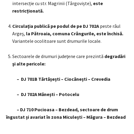
intersecție cu str. Magrinii (Târgoviște),
este
restricționată.
Circulaţia publică pe podul de pe DJ 702A
peste râul
Argeş,
la Pătroaia, comuna Crângurile, este închisă.
Variantele ocolitoare sunt drumurile locale.
Sectoarele de drumuri judeţene care prezintă
degradări
şi alte pericole:
– DJ 701B Tărtășești – Ciocănești – Crevedia
– DJ 702A Mănești – Potocelu
– DJ 710 Pucioasa – Bezdead, sectoare de drum
îngustat și avariat în zona Miculești – Măgura – Bezdead