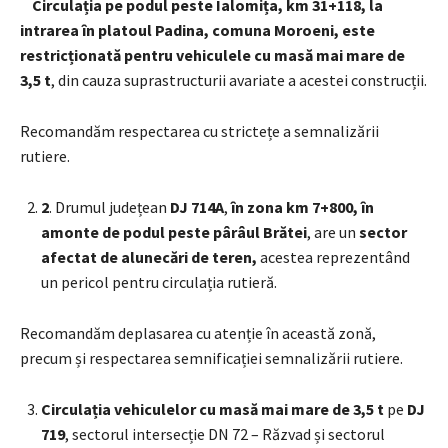
Circulația pe
podul peste Ialomița, km 31+118, la
intrarea în platoul Padina, comuna Moroeni, este
restricționată pentru vehiculele cu masă mai mare de
3,5 t
, din cauza suprastructurii avariate a acestei construcții.
Recomandăm respectarea cu strictețe a semnalizării
rutiere.
2
. Drumul județean
DJ 714A
,
în zona km 7+800, în
amonte de podul peste pârâul Brătei
, are un
sector
afectat de alunecări de teren,
acestea reprezentând
un pericol pentru circulația rutieră.
Recomandăm deplasarea cu atenție în această zonă,
precum și respectarea semnificației semnalizării rutiere.
Circulația vehiculelor cu masă mai mare de 3,5 t
pe
DJ
719
, sectorul intersecție DN 72 – Răzvad și sectorul