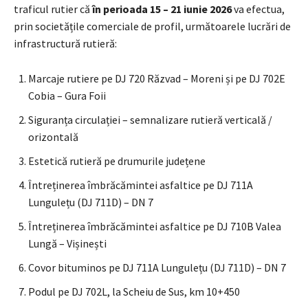
traficul rutier că
în perioada 15 – 21 iunie 2026
va efectua,
prin societățile comerciale de profil, următoarele lucrări de
infrastructură rutieră:
Marcaje rutiere pe DJ 720 Răzvad – Moreni și pe DJ 702E
Cobia – Gura Foii
Siguranța circulației – semnalizare rutieră verticală /
orizontală
Estetică rutieră pe drumurile județene
Întreținerea îmbrăcămintei asfaltice pe DJ 711A
Lungulețu (DJ 711D) – DN 7
Întreținerea îmbrăcămintei asfaltice pe DJ 710B Valea
Lungă – Vișinești
Covor bituminos pe DJ 711A Lungulețu (DJ 711D) – DN 7
Podul pe DJ 702L, la Scheiu de Sus, km 10+450