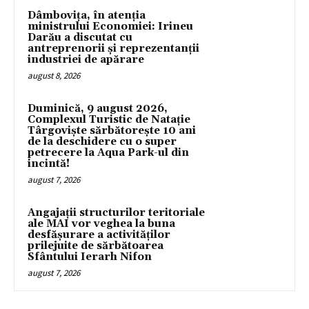
Dâmbovița, în atenția
ministrului Economiei: Irineu
Darău a discutat cu
antreprenorii și reprezentanții
industriei de apărare
august 8, 2026
Duminică, 9 august 2026,
Complexul Turistic de Natație
Târgoviște sărbătorește 10 ani
de la deschidere cu o super
petrecere la Aqua Park-ul din
incintă!
august 7, 2026
Angajații structurilor teritoriale
ale MAI vor veghea la buna
desfășurare a activităților
prilejuite de sărbătoarea
Sfântului Ierarh Nifon
august 7, 2026