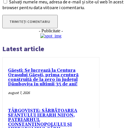
Salvați numele meu, adresa de e-mail și site-ul web în acest
browser pentru data viitoare i comentariu.
- Publicitate -
Latest article
Găești: Se lucrează la Centura
Orașului Găești, prima centură
construită de la zero în județul
Dâmbovița în ultimii 35 de ani!
august 7, 2026
TÂRGOVIȘTE: SĂRBĂTOAREA
SFÂNTULUI IERARH NIFON,
PATRIARHUL
CONSTANTINOPOLULUI ŞI