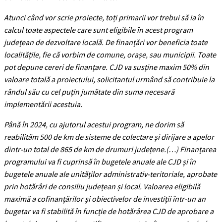
Atunci când vor scrie proiecte, toți primarii vor trebui să ia în
calcul toate aspectele care sunt eligibile în acest program
județean de dezvoltare locală. De finanțări vor beneficia toate
localitățile, fie că vorbim de comune, orașe, sau municipii. Toate
pot depune cereri de finanțare. CJD va susține maxim 50% din
valoare totală a proiectului, solicitantul urmând să contribuie la
rândul său cu cel puțin jumătate din suma necesară
implementării acestuia.
Până în 2024, cu ajutorul acestui program, ne dorim să
reabilităm 500 de km de sisteme de colectare și dirijare a apelor
dintr-un total de 865 de km de drumuri județene.(…) Finanțarea
programului va fi cuprinsă în bugetele anuale ale CJD și în
bugetele anuale ale unităților administrativ-teritoriale, aprobate
prin hotărâri de consiliu județean și local. Valoarea eligibilă
maximă a cofinanțărilor și obiectivelor de investiții într-un an
bugetar va fi stabilită în funcție de hotărârea CJD de aprobare a