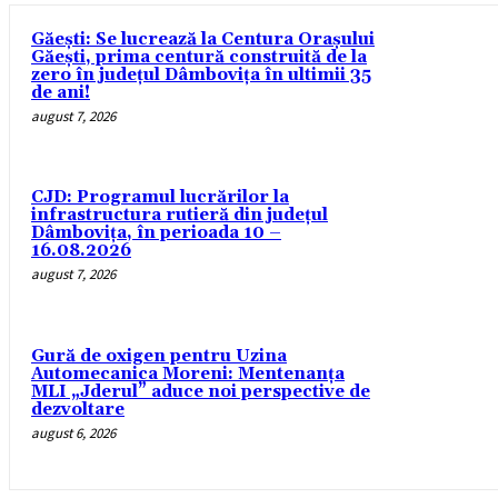
Găești: Se lucrează la Centura Orașului
Găești, prima centură construită de la
zero în județul Dâmbovița în ultimii 35
de ani!
august 7, 2026
CJD: Programul lucrărilor la
infrastructura rutieră din județul
Dâmbovița, în perioada 10 –
16.08.2026
august 7, 2026
Gură de oxigen pentru Uzina
Automecanica Moreni: Mentenanța
MLI „Jderul” aduce noi perspective de
dezvoltare
august 6, 2026