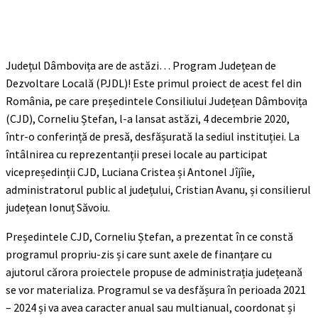
Județul Dâmbovița are de astăzi… Program Județean de
Dezvoltare Locală (PJDL)! Este primul proiect de acest fel din
România, pe care președintele Consiliului Județean Dâmbovița
(CJD), Corneliu Ștefan, l-a lansat astăzi, 4 decembrie 2020,
într-o conferință de presă, desfășurată la sediul instituției. La
întâlnirea cu reprezentanții presei locale au participat
vicepreședinții CJD, Luciana Cristea și Antonel Jîjîie,
administratorul public al județului, Cristian Avanu, și consilierul
județean Ionuț Săvoiu.
Președintele CJD, Corneliu Ștefan, a prezentat în ce constă
programul propriu-zis și care sunt axele de finanțare cu
ajutorul cărora proiectele propuse de administrația județeană
se vor materializa. Programul se va desfășura în perioada 2021
– 2024 și va avea caracter anual sau multianual, coordonat și