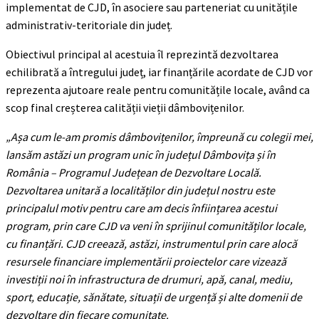
implementat de CJD, în asociere sau parteneriat cu unitățile
administrativ-teritoriale din județ.
Obiectivul principal al acestuia îl reprezintă dezvoltarea
echilibrată a întregului județ, iar finanțările acordate de CJD vor
reprezenta ajutoare reale pentru comunitățile locale, având ca
scop final creșterea calității vieții dâmbovițenilor.
„Așa cum le-am promis dâmbovițenilor, împreună cu colegii mei,
lansăm astăzi un program unic în județul Dâmbovița și în
România – Programul Județean de Dezvoltare Locală.
Dezvoltarea unitară a localităților din județul nostru este
principalul motiv pentru care am decis înființarea acestui
program, prin care CJD va veni în sprijinul comunităților locale,
cu finanțări. CJD creează, astăzi, instrumentul prin care alocă
resursele financiare implementării proiectelor care vizează
investiții noi în infrastructura de drumuri, apă, canal, mediu,
sport, educație, sănătate, situații de urgență și alte domenii de
dezvoltare din fiecare comunitate.