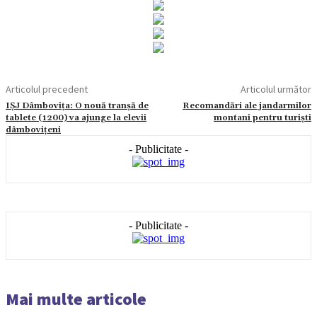
Articolul precedent
Articolul următor
IȘJ Dâmbovița: O nouă tranșă de
Recomandări ale jandarmilor
tablete (1200) va ajunge la elevii
montani pentru turişti
dâmbovițeni
- Publicitate -
- Publicitate -
Mai multe articole