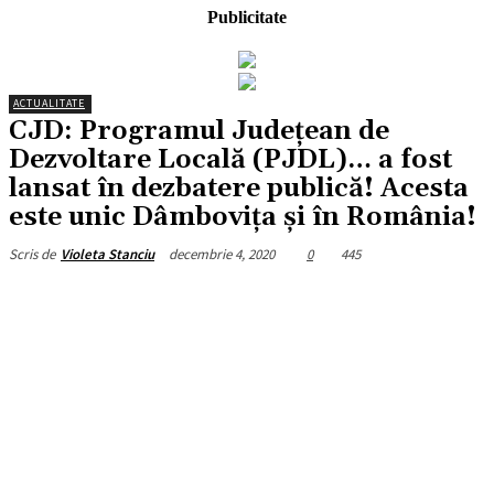
Publicitate
ACTUALITATE
CJD: Programul Județean de
Dezvoltare Locală (PJDL)… a fost
lansat în dezbatere publică! Acesta
este unic Dâmbovița și în România!
decembrie 4, 2020
0
445
Scris de
Violeta Stanciu
Facebook
X
Pinterest
WhatsApp