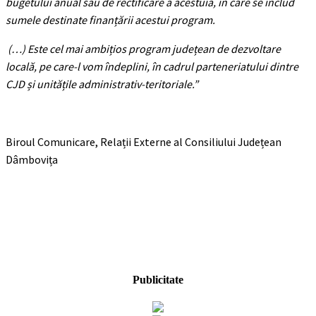
bugetului anual sau de rectificare a acestuia, în care se includ
sumele destinate finanțării acestui program.
(…) Este cel mai ambițios program județean de dezvoltare
locală, pe care-l vom îndeplini, în cadrul parteneriatului dintre
CJD și unitățile administrativ-teritoriale.”
Biroul Comunicare, Relații Externe al Consiliului Județean
Dâmbovița
Publicitate