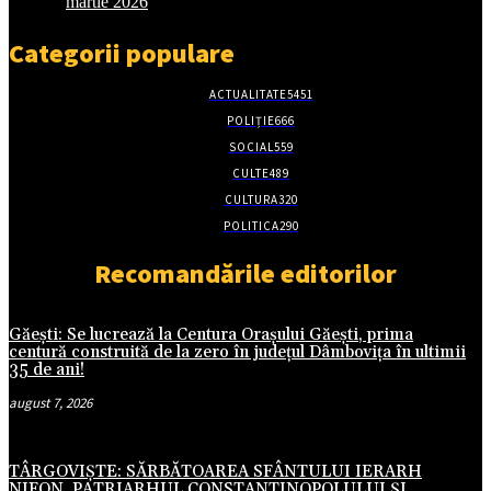
martie 2026
Categorii populare
ACTUALITATE
5451
POLIȚIE
666
SOCIAL
559
CULTE
489
CULTURA
320
POLITICA
290
Recomandările editorilor
Găești: Se lucrează la Centura Orașului Găești, prima
centură construită de la zero în județul Dâmbovița în ultimii
35 de ani!
august 7, 2026
TÂRGOVIȘTE: SĂRBĂTOAREA SFÂNTULUI IERARH
NIFON, PATRIARHUL CONSTANTINOPOLULUI ŞI