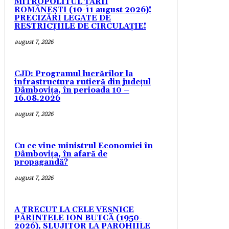
MITROPOLITUL ȚĂRII
ROMÂNEȘTI (10-11 august 2026)!
PRECIZĂRI LEGATE DE
RESTRICȚIILE DE CIRCULAȚIE!
august 7, 2026
CJD: Programul lucrărilor la
infrastructura rutieră din județul
Dâmbovița, în perioada 10 –
16.08.2026
august 7, 2026
Cu ce vine ministrul Economiei în
Dâmbovița, în afară de
propagandă?
august 7, 2026
A TRECUT LA CELE VEȘNICE
PĂRINTELE ION BUTCĂ (1950-
2026), SLUJITOR LA PAROHIILE