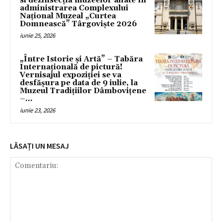
si dezinsecția muzeelor aflate în
administrarea Complexului
Național Muzeal „Curtea
Domnească” Târgoviște 2026
iunie 25, 2026
„Între Istorie și Artă” – Tabăra
Internațională de pictură!
Vernisajul expoziţiei se va
desfăşura pe data de 9 iulie, la
Muzeul Tradițiilor Dâmbovițene
–...
iunie 23, 2026
LĂSAȚI UN MESAJ