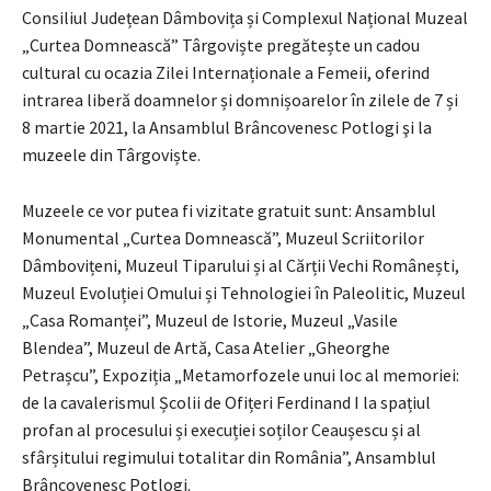
Consiliul Județean Dâmbovița și Complexul Național Muzeal
„Curtea Domnească” Târgoviște pregătește un cadou
cultural cu ocazia Zilei Internaționale a Femeii, oferind
intrarea liberă doamnelor și domnișoarelor în zilele de 7 și
8 martie 2021, la Ansamblul Brâncovenesc Potlogi şi la
muzeele din Târgoviște.
Muzeele ce vor putea fi vizitate gratuit sunt: Ansamblul
Monumental „Curtea Domnească”, Muzeul Scriitorilor
Dâmbovițeni, Muzeul Tiparului și al Cărții Vechi Românești,
Muzeul Evoluției Omului și Tehnologiei în Paleolitic, Muzeul
„Casa Romanței”, Muzeul de Istorie, Muzeul „Vasile
Blendea”, Muzeul de Artă, Casa Atelier „Gheorghe
Petrașcu”, Expoziția „Metamorfozele unui loc al memoriei:
de la cavalerismul Școlii de Ofițeri Ferdinand I la spațiul
profan al procesului și execuției soților Ceaușescu și al
sfârșitului regimului totalitar din România”, Ansamblul
Brâncovenesc Potlogi.