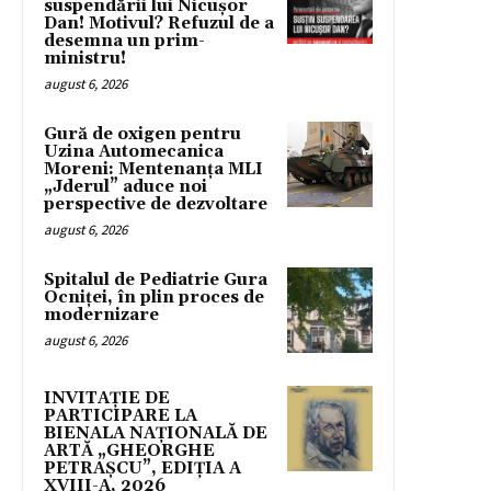
suspendării lui Nicușor
Dan! Motivul? Refuzul de a
desemna un prim-
ministru!
august 6, 2026
Gură de oxigen pentru
Uzina Automecanica
Moreni: Mentenanța MLI
„Jderul” aduce noi
perspective de dezvoltare
august 6, 2026
Spitalul de Pediatrie Gura
Ocniței, în plin proces de
modernizare
august 6, 2026
INVITAȚIE DE
PARTICIPARE LA
BIENALA NAȚIONALĂ DE
ARTĂ „GHEORGHE
PETRAȘCU”, EDIŢIA A
XVIII-A, 2026