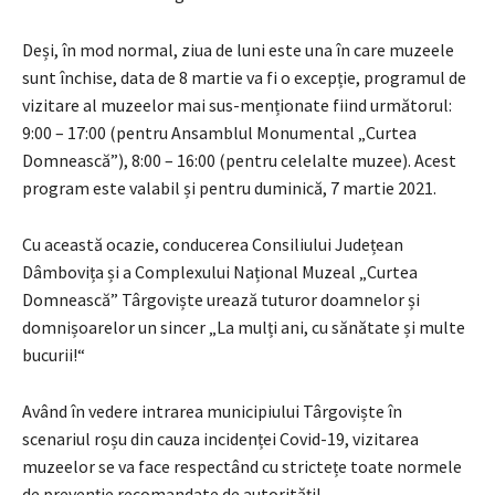
Deși, în mod normal, ziua de luni este una în care muzeele
sunt închise, data de 8 martie va fi o excepție, programul de
vizitare al muzeelor mai sus-menționate fiind următorul:
9:00 – 17:00 (pentru Ansamblul Monumental „Curtea
Domnească”), 8:00 – 16:00 (pentru celelalte muzee). Acest
program este valabil și pentru duminică, 7 martie 2021.
Cu această ocazie, conducerea Consiliului Județean
Dâmbovița și a Complexului Național Muzeal „Curtea
Domnească” Târgoviște urează tuturor doamnelor și
domnișoarelor un sincer „La mulți ani, cu sănătate și multe
bucurii!“
Având în vedere intrarea municipiului Târgoviște în
scenariul roșu din cauza incidenței Covid-19, vizitarea
muzeelor se va face respectând cu strictețe toate normele
de prevenție recomandate de autorități!