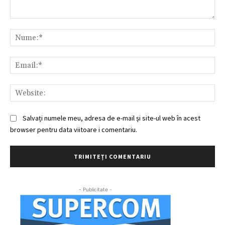
Comentariu:
Nu
Ema
Web
Salvați numele meu, adresa de e-mail și site-ul web în acest
browser pentru data viitoare i comentariu.
- Publicitate -