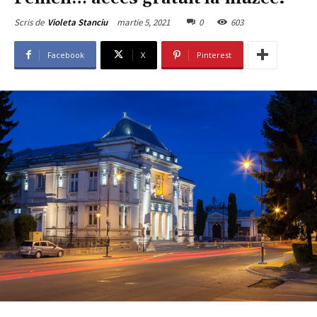
martie 5, 2021
0
603
Scris de
Violeta Stanciu
Facebook
X
Pinterest