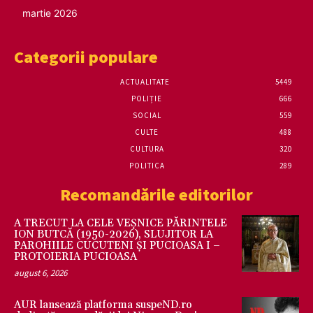
martie 2026
Categorii populare
ACTUALITATE
5449
POLIȚIE
666
SOCIAL
559
CULTE
488
CULTURA
320
POLITICA
289
Recomandările editorilor
A TRECUT LA CELE VEȘNICE PĂRINTELE
ION BUTCĂ (1950-2026), SLUJITOR LA
PAROHIILE CUCUTENI ȘI PUCIOASA I –
PROTOIERIA PUCIOASA
august 6, 2026
AUR lansează platforma suspeND.ro