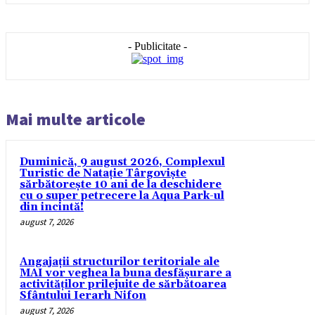
- Publicitate -
Mai multe articole
Duminică, 9 august 2026, Complexul
Turistic de Natație Târgoviște
sărbătorește 10 ani de la deschidere
cu o super petrecere la Aqua Park-ul
din incintă!
august 7, 2026
Angajații structurilor teritoriale ale
MAI vor veghea la buna desfășurare a
activităților prilejuite de sărbătoarea
Sfântului Ierarh Nifon
august 7, 2026