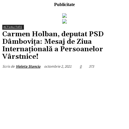
Publicitate
ACTUALITATE
Carmen Holban, deputat PSD
Dâmbovița: Mesaj de Ziua
Internațională a Persoanelor
Vârstnice!
octombrie 2, 2021
0
373
Scris de
Violeta Stanciu
Facebook
X
Pinterest
WhatsApp