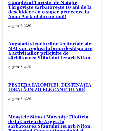
Complexul Turistic de Natație
Târgoviște sărbătorește 10 ani de la
deschidere cu o super petrecere la
Aqua Park-ul din incintă!
august 7, 2026
Angajații structurilor teritoriale ale
MAI vor veghea la buna desfășurare
a activităților prilejuite de
sărbătoarea Sfântului Ierarh Nifon
august 7, 2026
PEȘTERA IALOMIȚEI, DESTINAȚIA
IDEALĂ ÎN ZILELE CANICULARE
august 7, 2026
Moaștele Sfintei Mucenițe Filofteia
de la Curtea de Argeș, la
sărbătoarea Sfântului Ierarh Nifon,