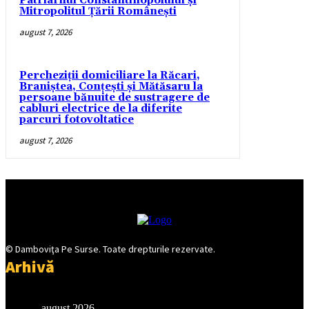
Patriarhul Constantinopolului și
Mitropolitul Țării Românești
august 7, 2026
Percheziții domiciliare la Răcari,
Braniștea, Conțești și Mătăsaru la
persoane bănuite de sustragere de
cabluri electrice de la diferite
parcuri fotovoltatice
august 7, 2026
© Damboviţa Pe Surse. Toate drepturile rezervate.
Arhivă
august 2026