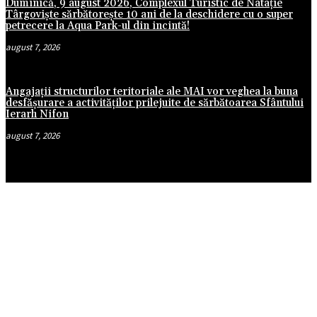
Duminică, 9 august 2026, Complexul Turistic de Natație
Târgoviște sărbătorește 10 ani de la deschidere cu o super
petrecere la Aqua Park-ul din incintă!
august 7, 2026
Angajații structurilor teritoriale ale MAI vor veghea la buna
desfășurare a activităților prilejuite de sărbătoarea Sfântului
Ierarh Nifon
august 7, 2026