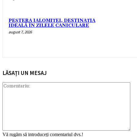
PEȘTERA IALOMIȚEI, DESTINAȚIA
IDEALĂ ÎN ZILELE CANICULARE
august 7, 2026
LĂSAȚI UN MESAJ
Com
Vă rugăm să introduceți comentariul dvs.!