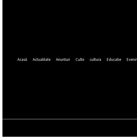
numele dvs de utilizator
parola dvs
Ați uitat parola? obține ajutor
Recuperare parola
Recuperați-vă parola
adresa dvs de email
O parola va fi trimisă pe adresa dvs de email.
Acasă
Actualitate
Anunturi
Culte
cultura
Educatie
Eveni
sâmbătă, august 8, 2026
ACASĂ
ACTUALITATE
ANUNTURI
CULTE
CULT