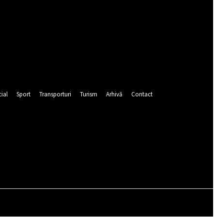
ial
Sport
Transporturi
Turism
Arhivă
Contact
Autentificați-vă / Înregistrați-vă
CEIURI
POLIȚIE
POMPIERI
PUBLICITATE
SOCIAL
SP