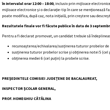
în intervalul orar 12:00 – 18:00
, inclusiv prin mijloace electroni
mijloace electronice și o declarație-tip în care se menționează fa
poate modifica, după caz, nota inițială, prin creștere sau descreș
Rezultatele finale vor fi făcute publice în data de 3 septembr
Pentru a fi declarat promovat, un candidat trebuie să îndeplinea
recunoașterea/echivalarea/susținerea tuturor probelor de e
susținerea tuturor probelor scrise și obținerea notei 5 (cel 
obținerea mediei 6 (cel puțin) la probele scrise.
PREȘEDINTELE COMISIEI JUDEȚENE DE BACALAUREAT,
INSPECTOR ȘCOLAR GENERAL,
PROF. HOMEGHIU CĂTĂLINA