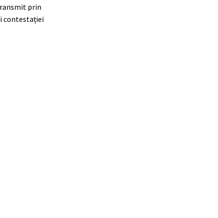
transmit prin
i contestației