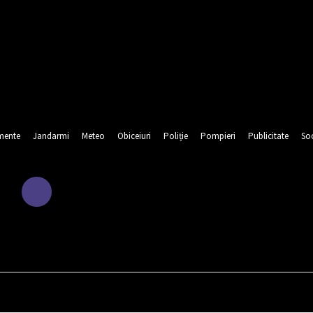
mente
Jandarmi
Meteo
Obiceiuri
Poliție
Pompieri
Publicitate
Soc
URA
EDUCATIE
EVENIMENTE
JANDARMI
METEO
OBI