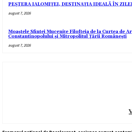
PEȘTERA IALOMIȚEI, DESTINAȚIA IDEALĂ ÎN ZIL
august 7, 2026
Moaștele Sfintei Mucenițe Filofteia de la Curtea de A
Constantinopolului și Mitropolitul Țării Românești
august 7, 2026
V