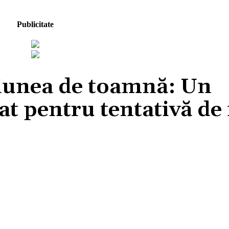
Publicitate
siunea de toamnă: Un
at pentru tentativă de
Acțiune
Facebook
X
Pinterest
Wh