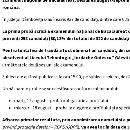
Examenul național de Bacalaureat, sesiunea august-septembrie
română.
În județul Dâmbovița s-au înscris 937 de candidați, dintre care 62
La prima probă scrisă a examenului național de Bacalaureat 
prezenți 258 candidați (80,12% din totalul de 322 de candidați 
Pentru tentativă de fraudă a fost eliminat un candidat, din
absolvent al Liceului Tehnologic „Iordache Golescu” Găești 
următoarele două sesiuni ale examenului.
Subiectele au fost publicate la ora 15:00, pe subiecte.edu.ro, de că
Următoarele probe se vor desfășura conform calendarului:
marți, 17 august – proba obligatorie a profilului
miercuri, 18 august – proba la alegere a profilului și a specia
Afișarea primelor rezultate, prin anonimizarea numelui și a 
privind protecția datelor – RGPD/GDPR
),
va avea loc în data de 