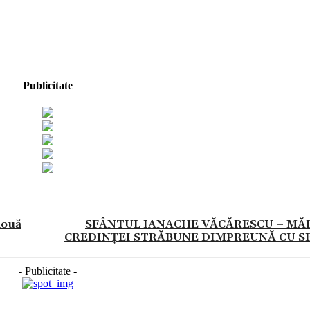
Publicitate
două
SFÂNTUL IANACHE VĂCĂRESCU – MĂ
CREDINȚEI STRĂBUNE DIMPREUNĂ CU SF
- Publicitate -