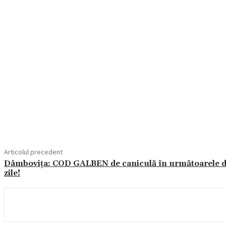
Acțiune
Articolul precedent
Dâmbovița: COD GALBEN de caniculă în următoarele 
zile!