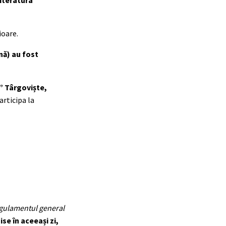
literatura
ioare.
nă) au fost
” Târgoviște,
articipa la
gulamentul general
se în aceeași zi,