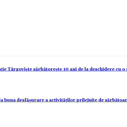
ie Târgoviște sărbătorește 10 ani de la deschidere cu o
la buna desfășurare a activităților prilejuite de sărbătoa