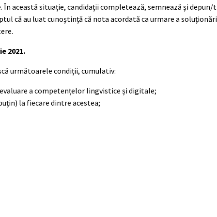
ce. În această situație, candidații completează, semnează și depun/
ptul că au luat cunoștință că nota acordată ca urmare a soluționări
tere.
ie 2021.
scă următoarele condiții, cumulativ:
valuare a competențelor lingvistice și digitale;
puțin) la fiecare dintre acestea;