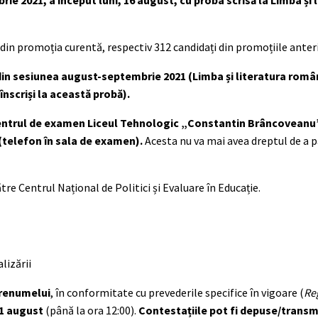
 2021, a început luni, 16 august, cu proba scrisă la Limba și 
5 din promoția curentă, respectiv 312 candidați din promoțiile anter
din sesiunea august-septembrie 2021 (Limba și literatura româ
înscriși la această probă).
 centrul de examen Liceul Tehnologic „Constantin Brâncoveanu
(telefon în sala de examen).
Acesta nu va mai avea dreptul de a p
tre Centrul Național de Politici și Evaluare în Educație.
lizării
prenumelui
, în conformitate cu prevederile specifice în vigoare (
Re
31 august
(până la ora 12:00).
Contestațiile pot fi depuse/transmi