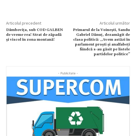
Articolul precedent
Articolul următor
Dâmbovița, sub COD GALBEN
Primarul de la Voinești, Sandu
de vreme rea! Strat de zăpadă
Gabriel Dănuț, dezamăgit de
și viscol în zona montană!
clasa politică: ,,Avem astăzi în
parlament proști și analfabeți
fiindcă s-au găsit pe listele
partidelor politice’’
- Publicitate -