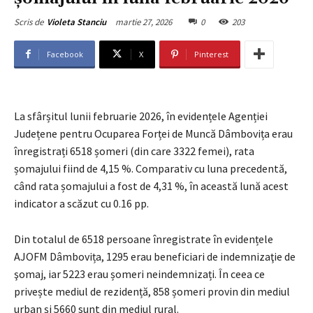
martie 27, 2026
0
203
Scris de
Violeta Stanciu
Facebook
X
Pinterest
La sfârșitul lunii februarie 2026, în evidențele Agenției
Județene pentru Ocuparea Forței de Muncă Dâmbovița erau
înregistrați 6518 șomeri (din care 3322 femei), rata
șomajului fiind de 4,15 %. Comparativ cu luna precedentă,
când rata șomajului a fost de 4,31 %, în această lună acest
indicator a scăzut cu 0.16 pp.
Din totalul de 6518 persoane înregistrate în evidențele
AJOFM Dâmbovița, 1295 erau beneficiari de indemnizaţie de
şomaj, iar 5223 erau șomeri neindemnizați. În ceea ce
privește mediul de rezidență, 858 șomeri provin din mediul
urban și 5660 sunt din mediul rural.