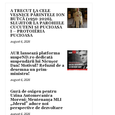
A TRECUT LA CELE
VEȘNICE PĂRINTELE ION
BUTCĂ (1950-2026),
SLUJITOR LA PAROHIILE
CUCUTENI ȘI PUCIOASA
I – PROTOIERIA
PUCIOASA
august 6, 2026
AUR lansează platforma
suspeND.ro dedicată
suspendării lui Nicușor
Dan! Motivul? Refuzul de a
desemna un prim-
ministru!
august 6, 2026
Gură de oxigen pentru
Uzina Automecanica
Moreni: Mentenanța MLI
„Jderul” aduce noi
perspective de dezvoltare
august 6, 2026