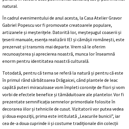
natural.
În cadrul evenimentului de anul acesta, la Casa Atelier Gravor
Gabriel Popescu vor fi promovate creatoarele populare,
artizanele și meșterițele. Datorită lor, meșteșugul coaserii și
țeserii manuale, esența realizării IEI și cămășii românești, este
prezervat și transmis mai departe. Vrem să le oferim
recunoașterea și aprecierea noastră, munca lor înseamnă
enorm pentru identitatea noastră culturală.
Totodată, pentru că tema se referă la natură și pentru că este
în primul rând sărbătoarea Drăgaicei, când plantele de leac
capătă puteri miraculoase vom împleti coronițe de flori și vom
vorbi de efectele benefice și tămăduitoare ale plantelor. Vor fi
prezentate semnificația semnelor primordiale folosite în
decorarea iilor și tehnicile de cusut. Vizitatorii vor putea vedea
şi doua expoziţii, prima este intitulată „Leacurile bunicii”, iar
cea de-a doua cuprinde ii și costume tradiționale din colecții