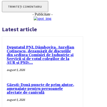
- Publicitate -
Latest article
Deputatul PNL Dâmbovița, Aurelian
Cotinescu, dezamăgit de discuțiile
din ședința Comisiei de Industrie și
Servicii și de votul colegilor de la
AUR și PSD:...
august 5, 2026
Găești: Două puncte de prim ajutor,
amenajate pentru persoanele
afectate de caniculă
august 5, 2026