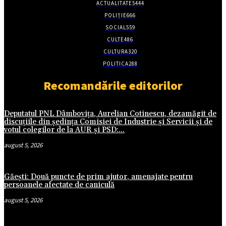
ACTUALITATE
5444
POLIȚIE
666
SOCIAL
559
CULTE
486
CULTURA
320
POLITICA
288
Recomandările editorilor
Deputatul PNL Dâmbovița, Aurelian Cotinescu, dezamăgit de
discuțiile din ședința Comisiei de Industrie și Servicii și de
votul colegilor de la AUR și PSD:...
august 5, 2026
Găești: Două puncte de prim ajutor, amenajate pentru
persoanele afectate de caniculă
august 5, 2026