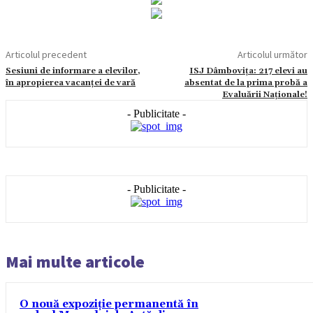
Articolul precedent
Articolul următor
Sesiuni de informare a elevilor,
ISJ Dâmbovița: 217 elevi au
în apropierea vacanței de vară
absentat de la prima probă a
Evaluării Naționale!
- Publicitate -
- Publicitate -
Mai multe articole
O nouă expoziție permanentă în