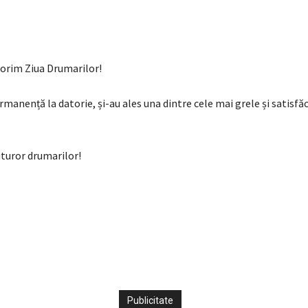
Facebook
X
Pi
Acțiune
torim Ziua Drumarilor!
rmanență la datorie, și-au ales una dintre cele mai grele și satisf
uturor drumarilor!
e
Publicitate