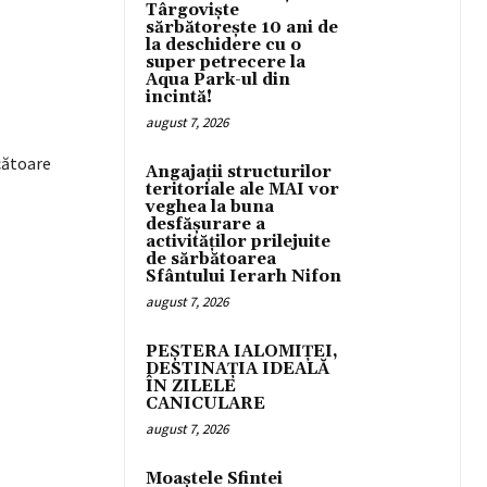
Târgoviște
nterest
WhatsApp
sărbătorește 10 ani de
la deschidere cu o
super petrecere la
Aqua Park-ul din
incintă!
august 7, 2026
ăcătoare
Angajații structurilor
teritoriale ale MAI vor
veghea la buna
desfășurare a
activităților prilejuite
de sărbătoarea
Sfântului Ierarh Nifon
august 7, 2026
PEȘTERA IALOMIȚEI,
DESTINAȚIA IDEALĂ
ÎN ZILELE
CANICULARE
august 7, 2026
Moaștele Sfintei