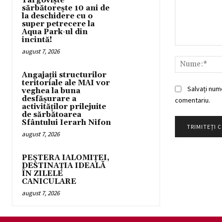
Târgoviște
sărbătorește 10 ani de
la deschidere cu o
super petrecere la
Aqua Park-ul din
incintă!
Comentariu:
august 7, 2026
Angajații structurilor
teritoriale ale MAI vor
Salvați num
veghea la buna
desfășurare a
comentariu.
activităților prilejuite
de sărbătoarea
Sfântului Ierarh Nifon
august 7, 2026
PEȘTERA IALOMIȚEI,
DESTINAȚIA IDEALĂ
ÎN ZILELE
CANICULARE
august 7, 2026