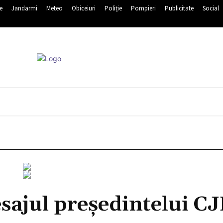
e
Jandarmi
Meteo
Obiceiuri
Poliție
Pompieri
Publicitate
Social
EDUCATIE
EVENIMENTE
JANDARMI
METEO
OBICEI
sajul președintelui CJ