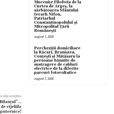
Mucenițe Filofteia de la
Curtea de Argeș, la
sărbătoarea Sfântului
Ierarh Nifon,
Patriarhul
Constantinopolului și
Mitropolitul Țării
Românești
august 7, 2026
Percheziții domiciliare
la Răcari, Braniștea,
Conțești și Mătăsaru la
persoane bănuite de
sustragere de cabluri
electrice de la diferite
parcuri fotovoltatice
august 7, 2026
ticolul următor
Bilanțul’’…
e vijeliile
puternice!