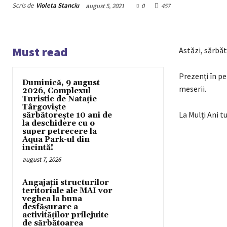
Scris de
Violeta Stanciu
august 5, 2021
0
457
Must read
Astăzi, sărbă
Prezenți în pe
Duminică, 9 august
meserii.
2026, Complexul
Turistic de Natație
Târgoviște
La Mulți Ani t
sărbătorește 10 ani de
la deschidere cu o
super petrecere la
Aqua Park-ul din
incintă!
august 7, 2026
Angajații structurilor
Acțiun
teritoriale ale MAI vor
veghea la buna
desfășurare a
activităților prilejuite
de sărbătoarea