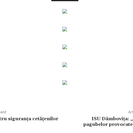
dent
Ar
tru siguranța cetățenilor
ISU Dâmbovița: ,,
pagubelor provocate d