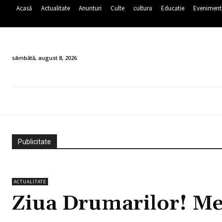
Acasă
Actualitate
Anunturi
Culte
cultura
Educatie
Eveniment
sâmbătă, august 8, 2026
ACASĂ
ACTUALITATE
ANUNTURI
CULTE
CULTURA
Publicitate
ACTUALITATE
Ziua Drumarilor! Me