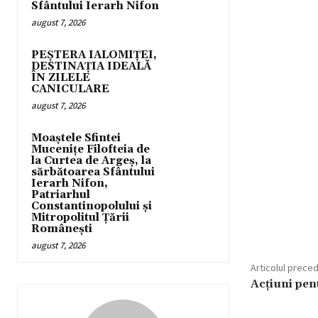
Sfântului Ierarh Nifon
august 7, 2026
PEȘTERA IALOMIȚEI,
DESTINAȚIA IDEALĂ
ÎN ZILELE
CANICULARE
august 7, 2026
Moaștele Sfintei
Mucenițe Filofteia de
la Curtea de Argeș, la
sărbătoarea Sfântului
Ierarh Nifon,
Patriarhul
Constantinopolului și
Mitropolitul Țării
Românești
august 7, 2026
Articolul prece
Acțiuni pen