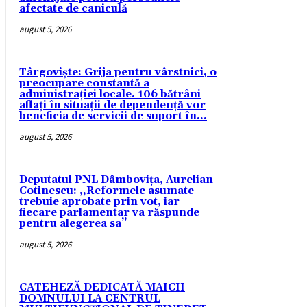
afectate de caniculă
august 5, 2026
Târgoviște: Grija pentru vârstnici, o
preocupare constantă a
administrației locale. 106 bătrâni
aflați în situații de dependență vor
beneficia de servicii de suport în...
august 5, 2026
Deputatul PNL Dâmbovița, Aurelian
Cotinescu: ,,Reformele asumate
trebuie aprobate prin vot, iar
fiecare parlamentar va răspunde
pentru alegerea sa’’
august 5, 2026
CATEHEZĂ DEDICATĂ MAICII
DOMNULUI LA CENTRUL