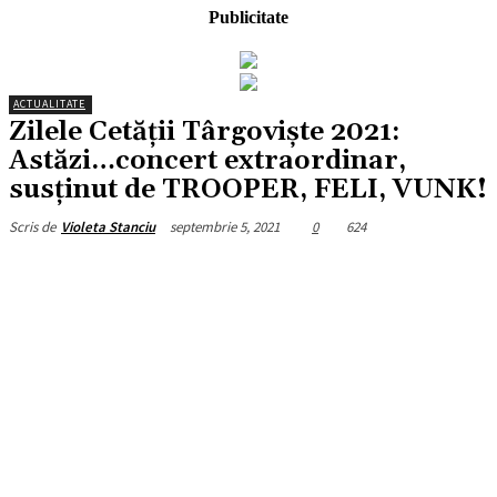
Publicitate
ACTUALITATE
Zilele Cetății Târgoviște 2021:
Astăzi…concert extraordinar,
susținut de TROOPER, FELI, VUNK!
septembrie 5, 2021
0
624
Scris de
Violeta Stanciu
Facebook
X
Pinterest
WhatsApp