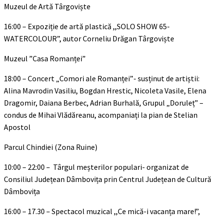
Muzeul de Artă Târgoviște
16:00 – Expoziție de artă plastică ,,SOLO SHOW 65-
WATERCOLOUR”, autor Corneliu Drăgan Târgoviște
Muzeul ”Casa Romanței”
18:00 – Concert „Comori ale Romanței”- susținut de artiștii:
Alina Mavrodin Vasiliu, Bogdan Hrestic, Nicoleta Vasile, Elena
Dragomir, Daiana Berbec, Adrian Burhală, Grupul „Doruleț” –
condus de Mihai Vlădăreanu, acompaniați la pian de Stelian
Apostol
Parcul Chindiei (Zona Ruine)
10:00 – 22:00 – Târgul meșterilor populari- organizat de
Consiliul Județean Dâmbovița prin Centrul Județean de Cultură
Dâmbovița
16:00 – 17.30 – Spectacol muzical ,,Ce mică-i vacanța mare!”,