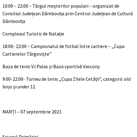
10:00 – 22:00 – Târgul meșterilor populari – organizat de
Consiliul Județean Dâmbovița prin Centrul Județean de Cultură
Dâmbovița
Complexul Turistic de Natație
18:00- 22:00 – Campionatul de fotbal între cartiere – ,,Cupa
Cartierelor Târgoviște’’
Baza de tenis V.I.Palas și Baza sportivă Vascony
9:00-22:00- Turneu de tenis ,,Cupa Zilele Cetății”, categorii: old
boys și under 12
MARȚI – 07 septembrie 2021
Scuarul Primăriei