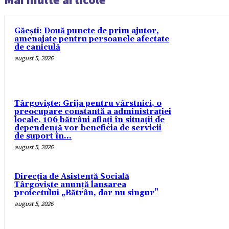
Găești: Două puncte de prim ajutor,
amenajate pentru persoanele afectate
de caniculă
august 5, 2026
Târgoviște: Grija pentru vârstnici, o
preocupare constantă a administrației
locale. 106 bătrâni aflați în situații de
dependență vor beneficia de servicii
de suport în...
august 5, 2026
Direcția de Asistență Socială
Târgoviște anunță lansarea
proiectului „Bătrân, dar nu singur”
august 5, 2026