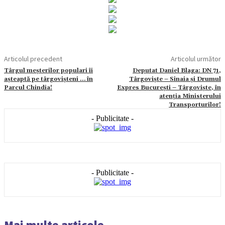
Articolul precedent
Articolul următor
Târgul meșterilor populari îi
Deputat Daniel Blaga: DN 71,
așteaptă pe târgovișteni … în
Târgovişte – Sinaia și Drumul
Parcul Chindia!
Expres București – Târgoviște, în
atenția Ministerului
Transporturilor!
- Publicitate -
- Publicitate -
Mai multe articole