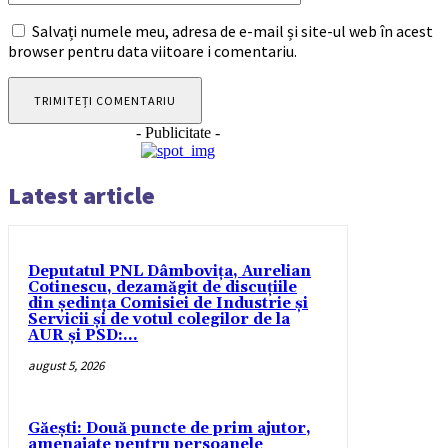
Salvați numele meu, adresa de e-mail și site-ul web în acest
browser pentru data viitoare i comentariu.
- Publicitate -
Latest article
Deputatul PNL Dâmbovița, Aurelian
Cotinescu, dezamăgit de discuțiile
din ședința Comisiei de Industrie și
Servicii și de votul colegilor de la
AUR și PSD:...
august 5, 2026
Găești: Două puncte de prim ajutor,
amenajate pentru persoanele