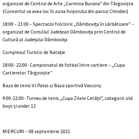
organizat de Centrul de Arte „Carmina Burana” din Târgoviște.
(Concertul va avea loc în zona foișorului din parcul Chindiei)
18:00 – 21:00 – Spectacol folcloric „Dâmbovița în sărbătoare” –
organizat de Consiliul Județean Dâmbovița prin Centrul de
Cultură al Județului Dâmbovița
Complexul Turistic de Natație
18:00- 22:00- Campionatul de fotbal între cartiere – ,,Cupa
Cartierelor Târgoviște’’
Baza de tenis V.I.Palas și Baza sportivă Vascony
9:00-22:00- Turneu de tenis ,,Cupa Zilele Cetății”, categorii: old
boys și under 12
MIERCURI – 08 septembrie 2021