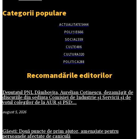
Categorii populare
ACTUALITATE
5444
POLIȚIE
666
SOCIAL
559
CULTE
486
CULTURA
320
POLITICA
288
Recomandările editorilor
Deputatul PNL Dâmbovița, Aurelian Cotinescu, dezamăgit de
discuțiile din ședința Comisiei de Industrie și Servicii și de
votul colegilor de la AUR și PSD:...
august 5, 2026
Găești: Două puncte de prim ajutor, amenajate pentru
persoanele afectate de caniculă