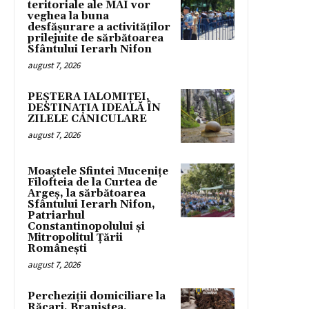
teritoriale ale MAI vor
veghea la buna
desfășurare a activităților
prilejuite de sărbătoarea
Sfântului Ierarh Nifon
august 7, 2026
PEȘTERA IALOMIȚEI,
DESTINAȚIA IDEALĂ ÎN
ZILELE CANICULARE
august 7, 2026
Moaștele Sfintei Mucenițe
Filofteia de la Curtea de
Argeș, la sărbătoarea
Sfântului Ierarh Nifon,
Patriarhul
Constantinopolului și
Mitropolitul Țării
Românești
august 7, 2026
Percheziții domiciliare la
Răcari, Braniștea,