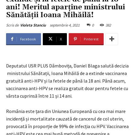
ani! Meritul aparține ministrului
Sănătății Ioana Mihăilă!
septembrie 4, 2021
0
382
Scris de
Violeta Stanciu
Facebook
X
Pinterest
Deputatul USR PLUS Dâmbovița, Daniel Blaga salută decizia
ministrului Sănătații, Ioana Mihăilă de a extinde vaccinarea
gratuită anti-HPV și la fetele de până la 18 ani. Până acum,
vaccinarea anti-HPV se realiza gratuit doar pentru fetele cu
vârsta cuprinsă între 11 și 14 ani.
România este țara din Uniunea Europeană cu cea mai mare
incidență și mortalitate cauzată de cancerul de col uterin,
provocată în proporție de 99% de infecția cu HPV. Vaccinarea
anti-HPV este cea mai bună metodă de prevenire a