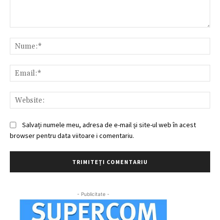
Comentariu:
Nu
Ema
Web
Salvați numele meu, adresa de e-mail și site-ul web în acest
browser pentru data viitoare i comentariu.
- Publicitate -