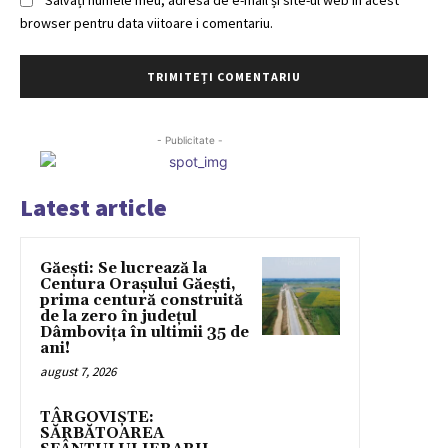
Salvați numele meu, adresa de e-mail și site-ul web în acest
browser pentru data viitoare i comentariu.
- Publicitate -
Latest article
Găești: Se lucrează la
Centura Orașului Găești,
prima centură construită
de la zero în județul
Dâmbovița în ultimii 35 de
ani!
august 7, 2026
TÂRGOVIȘTE:
SĂRBĂTOAREA