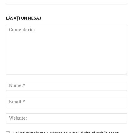
LĂSAȚI UN MESAJ
Comentariu:
Nu
Ema
Web