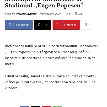
Stadionul ,,Eugen Popescu’’
februarie 9, 2021
0
586
Scris de
Violeta Stanciu
Facebook
X
Pinterest
Încă o veste bună pentru iubitorii fotbalului! La stadionul
„Eugen Popescu” din Târgoviște au fost aduși stâlpii
instalației de nocturnă, fiecare având o înălțime de 36 de
metri.
Edilul orașului, Daniel Cristian Stan a anunțat că montajul
va începe în câteva zile, iar nocturna va fi pe poziție luna
viitoare.