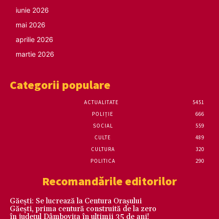
iunie 2026
mai 2026
aprilie 2026
martie 2026
Categorii populare
ACTUALITATE
5451
POLIȚIE
666
SOCIAL
559
CULTE
489
CULTURA
320
POLITICA
290
Recomandările editorilor
Găești: Se lucrează la Centura Orașului
Găești, prima centură construită de la zero
în județul Dâmbovița în ultimii 35 de ani!