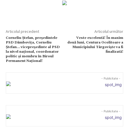
Articolul precedent
Articolul următor
Corneliu Ștefan, președintele
Veste excelentă! În maxim
PSD Dâmbovița, Corneliu
două luni, Centura Ocolitoare a
Ștefan… vicepreședinte al PSD
Municipiului Târgoviște va fi
la nivel național, coordonator
finalizată!
politic și membru în Biroul
Permanent Național!
- Publicitate -
- Publicitate -