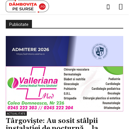
Publicitate
ACTUALITATE
Târgoviște: Au sosit stâlpii
instalației de nocturnă… la