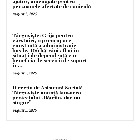
ajutor, amenajate pentru
persoanele afectate de caniculă
august 5, 2026
Târgoviște: Grija pentru
vârstnici, o preocupare
constantă a administrației
locale. 106 bătrâni aflați în
situații de dependență vor
beneficia de servicii de suport
în...
august 5, 2026
Direcția de Asistență Socială
Târgoviște anunță lansarea
proiectului „Bătrân, dar nu
singur”
august 5, 2026
- Publicitate -