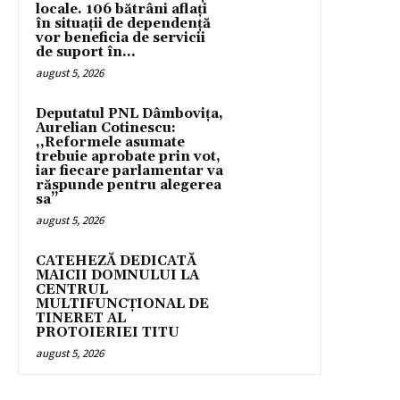
locale. 106 bătrâni aflați
în situații de dependență
vor beneficia de servicii
de suport în...
august 5, 2026
Deputatul PNL Dâmbovița,
Aurelian Cotinescu:
,,Reformele asumate
trebuie aprobate prin vot,
iar fiecare parlamentar va
răspunde pentru alegerea
sa’’
august 5, 2026
CATEHEZĂ DEDICATĂ
MAICII DOMNULUI LA
CENTRUL
MULTIFUNCȚIONAL DE
TINERET AL
PROTOIERIEI TITU
august 5, 2026