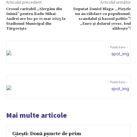
Articolul precedent
Articolul următor
Crosul caritabil „Alergăm din
Deputat Daniel Blaga: ,,Piețele
Inimă” pentru Radu Mihai-
nu au răbdare cu populismul,
Andrei are loc pe 11 mai 2025 la
scandalul și haosul politic’’!
Stadionul Municipal din
,,Euro și dolarul cresc, leul
Târgoviște
slăbește’’!
- Publicitate -
- Publicitate -
Mai multe articole
Găești: Două puncte de prim