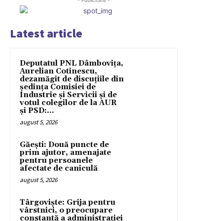
Latest article
Deputatul PNL Dâmbovița,
Aurelian Cotinescu,
dezamăgit de discuțiile din
ședința Comisiei de
Industrie și Servicii și de
votul colegilor de la AUR
și PSD:...
august 5, 2026
Găești: Două puncte de
prim ajutor, amenajate
pentru persoanele
afectate de caniculă
august 5, 2026
Târgoviște: Grija pentru
vârstnici, o preocupare
constantă a administrației