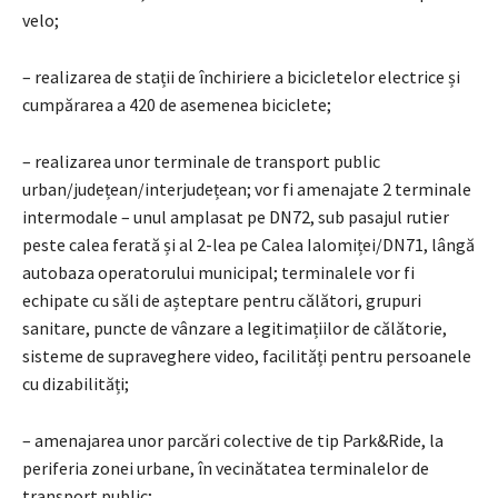
velo;
– realizarea de stații de închiriere a bicicletelor electrice și
cumpărarea a 420 de asemenea biciclete;
– realizarea unor terminale de transport public
urban/județean/interjudețean; vor fi amenajate 2 terminale
intermodale – unul amplasat pe DN72, sub pasajul rutier
peste calea ferată și al 2-lea pe Calea Ialomiței/DN71, lângă
autobaza operatorului municipal; terminalele vor fi
echipate cu săli de așteptare pentru călători, grupuri
sanitare, puncte de vânzare a legitimațiilor de călătorie,
sisteme de supraveghere video, facilități pentru persoanele
cu dizabilități;
– amenajarea unor parcări colective de tip Park&Ride, la
periferia zonei urbane, în vecinătatea terminalelor de
transport public;