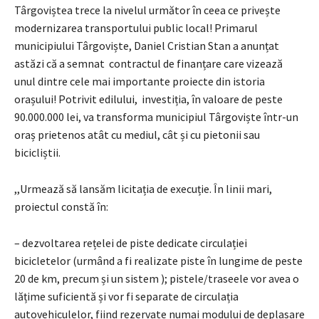
Târgoviștea trece la nivelul următor în ceea ce privește
modernizarea transportului public local! Primarul
municipiului Târgoviște, Daniel Cristian Stan a anunțat
astăzi că a semnat contractul de finanțare care vizează
unul dintre cele mai importante proiecte din istoria
orașului! Potrivit edilului, investiția, în valoare de peste
90.000.000 lei, va transforma municipiul Târgoviște într-un
oraș prietenos atât cu mediul, cât și cu pietonii sau
bicicliștii.
,,Urmează să lansăm licitația de execuție. În linii mari,
proiectul constă în:
– dezvoltarea rețelei de piste dedicate circulației
bicicletelor (urmând a fi realizate piste în lungime de peste
20 de km, precum și un sistem ); pistele/traseele vor avea o
lățime suficientă și vor fi separate de circulația
autovehiculelor, fiind rezervate numai modului de deplasare