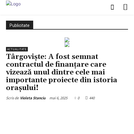
Publicitate
ACTUALITATE
Târgoviște: A fost semnat
contractul de finanțare care
vizează unul dintre cele mai
importante proiecte din istoria
orașului!
mai 6, 2025
0
440
Scris de
Violeta Stanciu
Facebook
X
Pinterest
WhatsApp