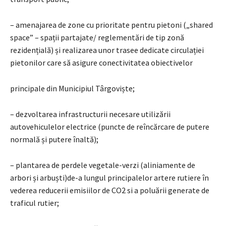
– amenajarea de zone cu prioritate pentru pietoni („shared
space” – spații partajate/ reglementări de tip zonă
rezidențială) și realizarea unor trasee dedicate circulației
pietonilor care să asigure conectivitatea obiectivelor
principale din Municipiul Târgoviște;
– dezvoltarea infrastructurii necesare utilizării
autovehiculelor electrice (puncte de reîncărcare de putere
normală și putere înaltă);
– plantarea de perdele vegetale-verzi (aliniamente de
arbori și arbuști)de-a lungul principalelor artere rutiere în
vederea reducerii emisiilor de CO2 si a poluării generate de
traficul rutier;