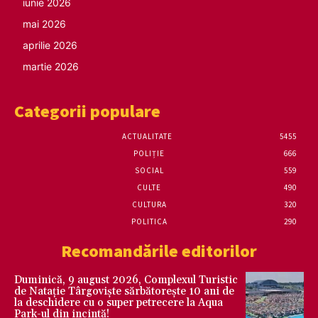
iunie 2026
mai 2026
aprilie 2026
martie 2026
Categorii populare
ACTUALITATE
5455
POLIȚIE
666
SOCIAL
559
CULTE
490
CULTURA
320
POLITICA
290
Recomandările editorilor
Duminică, 9 august 2026, Complexul Turistic
de Natație Târgoviște sărbătorește 10 ani de
la deschidere cu o super petrecere la Aqua
Park-ul din incintă!