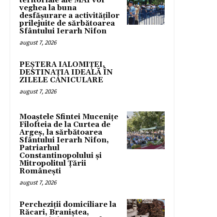
teritoriale ale MAI vor
veghea la buna
desfășurare a activităților
prilejuite de sărbătoarea
Sfântului Ierarh Nifon
august 7, 2026
PEȘTERA IALOMIȚEI,
DESTINAȚIA IDEALĂ ÎN
ZILELE CANICULARE
august 7, 2026
Moaștele Sfintei Mucenițe
Filofteia de la Curtea de
Argeș, la sărbătoarea
Sfântului Ierarh Nifon,
Patriarhul
Constantinopolului și
Mitropolitul Țării
Românești
august 7, 2026
Percheziții domiciliare la
Răcari, Braniștea,