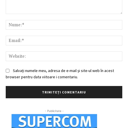
Comentariu:
Nu
Ema
Web
Salvați numele meu, adresa de e-mail și site-ul web în acest
browser pentru data viitoare i comentariu.
- Publicitate -