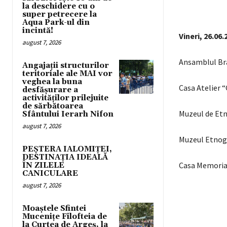
la deschidere cu o
super petrecere la
Aqua Park-ul din
incintă!
Vineri, 26.06.
august 7, 2026
Ansamblul Br
Angajații structurilor
teritoriale ale MAI vor
veghea la buna
Casa Atelier 
desfășurare a
activităților prilejuite
de sărbătoarea
Muzeul de Etn
Sfântului Ierarh Nifon
august 7, 2026
Muzeul Etnogr
PEȘTERA IALOMIȚEI,
DESTINAȚIA IDEALĂ
Casa Memorială
ÎN ZILELE
CANICULARE
august 7, 2026
Moaștele Sfintei
Mucenițe Filofteia de
la Curtea de Argeș, la