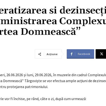
ratizarea si dezinsecț
administrarea Complex
urtea Domnească”
Facebook
Acțiune
ineri, 26.06.2026 și luni, 29.06.2026, în muzeele din cadrul Complexul
a Domnească” Târgoviște se vor efectua ample acțiuni de dezinsecț
ntru protejarea patrimoniului.
e vor fi închise, pe rând, câte o zi, după cum urmează: