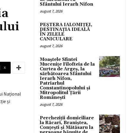
Sfântului Ierarh Nifon
ia
august 7, 2026
ului
PEȘTERA IALOMIȚEI,
DESTINAȚIA IDEALĂ
ÎN ZILELE
CANICULARE
august 7, 2026
Moaștele Sfintei
Mucenițe Filofteia de la
X
Curtea de Argeș, la
sărbătoarea Sfântului
Ierarh Nifon,
Patriarhul
Constantinopolului și
Mitropolitul Țării
ui Național
Românești
ie și
august 7, 2026
Percheziții domiciliare
la Răcari, Braniștea,
Conțești și Mătăsaru la
persoane bănuite de