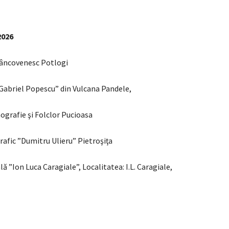
2026
âncovenesc Potlogi
“Gabriel Popescu” din Vulcana Pandele,
ografie şi Folclor Pucioasa
afic ”Dumitru Ulieru” Pietroşiţa
 ”Ion Luca Caragiale”, Localitatea: I.L. Caragiale,