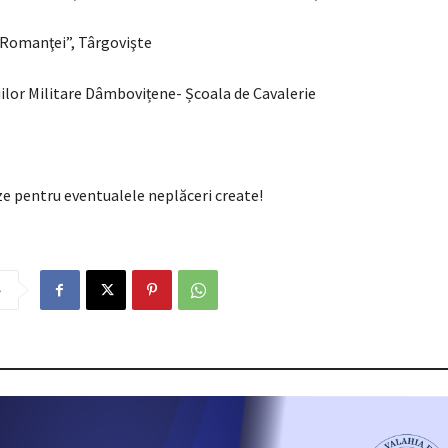
Romanţei”, Târgovişte
iilor Militare Dâmbovițene- Școala de Cavalerie
e pentru eventualele neplăceri create!
e