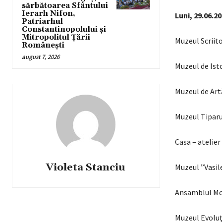
sărbătoarea Sfântului
Ierarh Nifon,
Luni, 29.06.2
Patriarhul
Constantinopolului și
Mitropolitul Țării
Muzeul Scriit
Românești
august 7, 2026
Muzeul de Ist
Muzeul de Art
Muzeul Tiparul
Casa – atelie
Violeta Stanciu
Muzeul ”Vasil
Ansamblul Mo
Muzeul Evoluţi