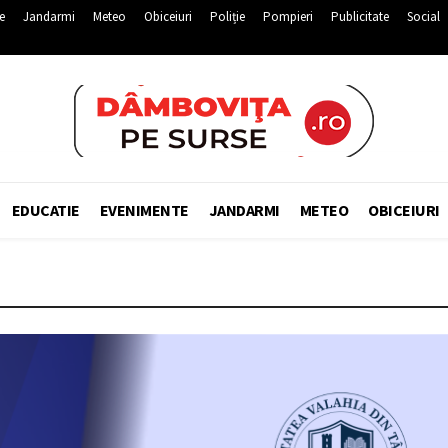
e
Jandarmi
Meteo
Obiceiuri
Poliție
Pompieri
Publicitate
Social
EDUCATIE
EVENIMENTE
JANDARMI
METEO
OBICEIURI