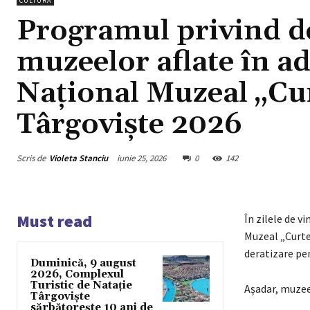
CULTURA
Programul privind de
muzeelor aflate în 
Național Muzeal „C
Târgoviște 2026
Scris de
Violeta Stanciu
iunie 25, 2026
0
142
Must read
În zilele de v
Muzeal „Curte
deratizare pe
Duminică, 9 august
2026, Complexul
Turistic de Natație
Așadar, muzeel
Târgoviște
sărbătorește 10 ani de