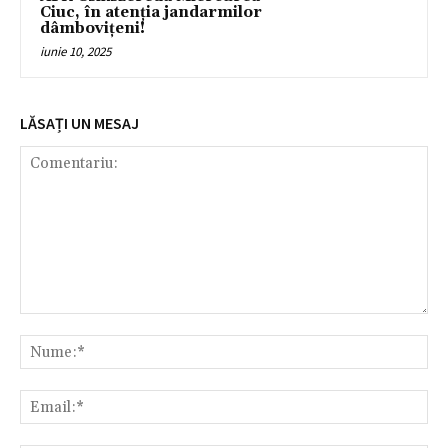
Ciuc, în atenția jandarmilor
dâmbovițeni!
iunie 10, 2025
LĂSAȚI UN MESAJ
Comentariu:
Nu
Ema