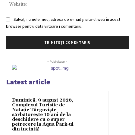
Web
Salvați numele meu, adresa de e-mail și site-ul web în acest
browser pentru data viitoare i comentariu.
- Publicitate -
Latest article
Duminică, 9 august 2026,
Complexul Turistic de
Natație Târgoviște
sărbătorește 10 ani de la
deschidere cu o super
petrecere la Aqua Park-ul
din incintă!