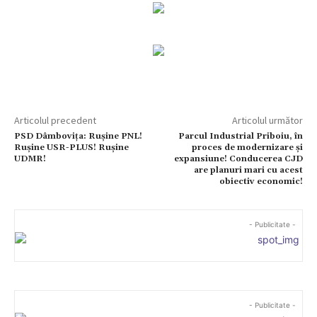
Articolul precedent
Articolul următor
PSD Dâmbovița: Rușine PNL!
Parcul Industrial Priboiu, în
Rușine USR-PLUS! Rușine
proces de modernizare și
UDMR!
expansiune! Conducerea CJD
are planuri mari cu acest
obiectiv economic!
- Publicitate -
- Publicitate -