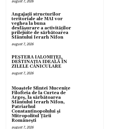
august 7, 2026
Angajații structurilor
teritoriale ale MAI vor
veghea la buna
desfășurare a activităților
prilejuite de sărbătoarea
Sfântului Ierarh Nifon
august 7, 2026
PEȘTERA IALOMIȚEI,
DESTINAȚIA IDEALĂ ÎN
ZILELE CANICULARE
august 7, 2026
Moaștele Sfintei Mucenițe
Filofteia de la Curtea de
Argeș, la sărbătoarea
Sfântului Ierarh Nifon,
Patriarhul
Constantinopolului și
Mitropolitul Țării
Românești
august 7, 2026