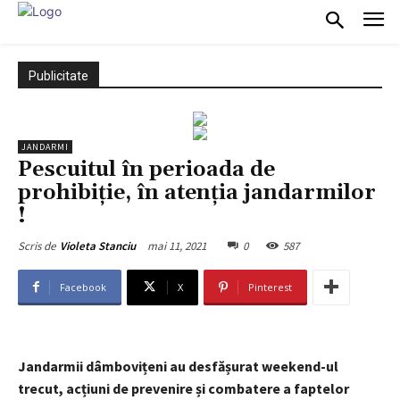
Publicitate
JANDARMI
Pescuitul în perioada de
prohibiție, în atenția jandarmilor
!
mai 11, 2021
0
587
Scris de
Violeta Stanciu
Facebook
X
Pinterest
Jandarmii dâmbovițeni au desfășurat weekend-ul
trecut, acțiuni de prevenire și combatere a faptelor