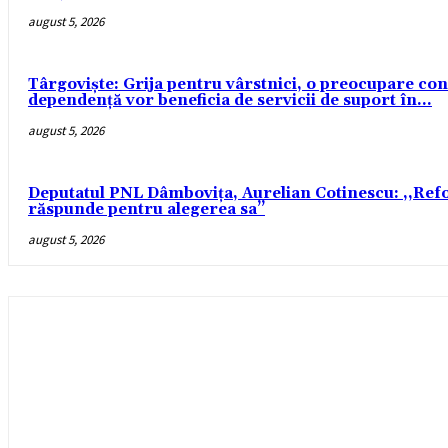
august 5, 2026
Târgoviște: Grija pentru vârstnici, o preocupare const
dependență vor beneficia de servicii de suport în...
august 5, 2026
Deputatul PNL Dâmbovița, Aurelian Cotinescu: ,,Refo
răspunde pentru alegerea sa’’
august 5, 2026