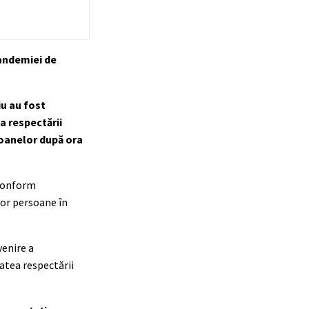
pandemiei de
iu au fost
a respectării
soanelor după ora
 conform
unor persoane în
venire a
tatea respectării