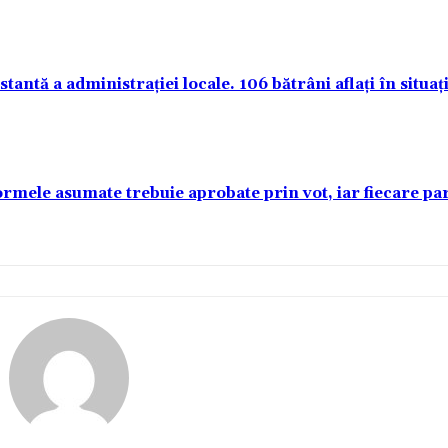
antă a administrației locale. 106 bătrâni aflați în situați
rmele asumate trebuie aprobate prin vot, iar fiecare p