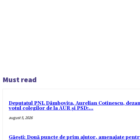
Must read
Deputatul PNL Dâmbovița, Aurelian Cotinescu, dezamăgi
votul colegilor de la AUR și PSD:...
august 5, 2026
Găești: Două puncte de prim ajutor, amenajate pentr