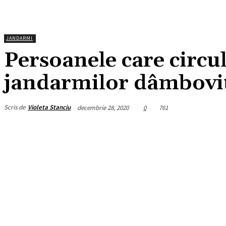
JANDARMI
Persoanele care circul
jandarmilor dâmbovi
Scris de
Violeta Stanciu
decembrie 28, 2020
0
761