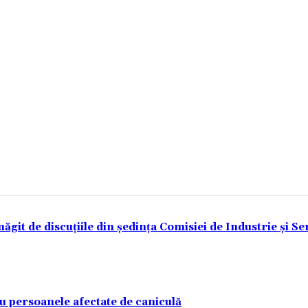
t de discuțiile din ședința Comisiei de Industrie și Serv
u persoanele afectate de caniculă