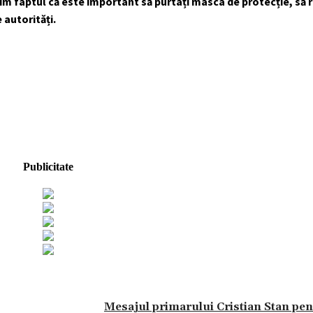
im faptul că este important să purtați masca de protecție, să 
 autorități.
Publicitate
Mesajul primarului Cristian Stan pen