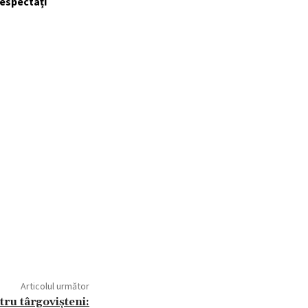
respectați
Articolul următor
tru târgovișteni: