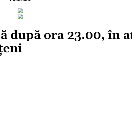
ă după ora 23.00, în a
țeni
Acțiune
Facebook
X
Pinterest
Wh