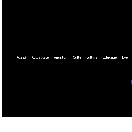
numele dvs de utilizator
parola dvs
Ați uitat parola? obține ajutor
Recuperare parola
Recuperați-vă parola
adresa dvs de email
O parola va fi trimisă pe adresa dvs de email.
Acasă
Actualitate
Anunturi
Culte
cultura
Educatie
Eveni
joi, august 6, 2026
ACASĂ
ACTUALITATE
ANUNTURI
CULTE
CULT