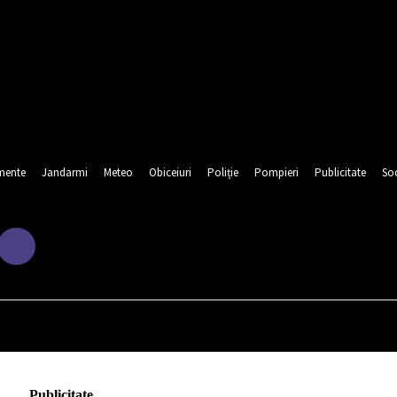
mente
Jandarmi
Meteo
Obiceiuri
Poliție
Pompieri
Publicitate
Soc
URA
EDUCATIE
EVENIMENTE
JANDARMI
METEO
OBI
Publicitate