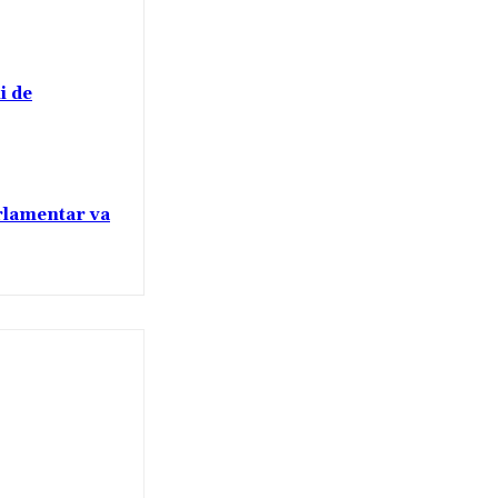
i de
arlamentar va