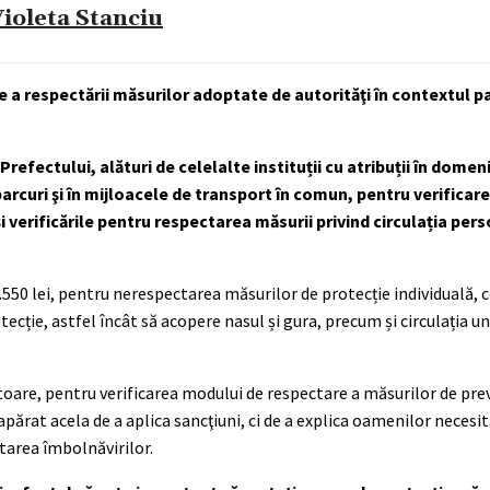
ioleta Stanciu
e a respectării măsurilor adoptate de autorităţi în contextul 
Prefectului, alături de celelalte instituții cu atribuții în domen
arcuri şi în mijloacele de transport în comun, pentru verificare
 verificările pentru respectarea măsurii privind circulația per
4.550 lei, pentru nerespectarea măsurilor de protecție individuală,
tecție, astfel încât să acopere nasul și gura, precum și circulația 
toare, pentru verificarea modului de respectare a măsurilor de pre
părat acela de a aplica sancţiuni, ci de a explica oamenilor necesi
tarea îmbolnăvirilor.