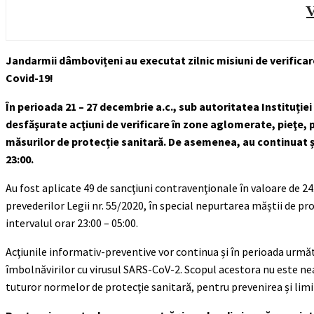
V
Jandarmii dâmbovițeni au executat zilnic misiuni de verificar
Covid-19!
În perioada 21 – 27 decembrie a.c., sub autoritatea Instituției 
desfăşurate acţiuni de verificare în zone aglomerate, pieţe, p
măsurilor de protecție sanitară. De asemenea, au continuat și
23:00.
Au fost aplicate 49 de sancţiuni contravenţionale în valoare de 2
prevederilor Legii nr. 55/2020, în special nepurtarea măștii de pro
intervalul orar 23:00 – 05:00.
Acţiunile informativ-preventive vor continua și în perioada urmă
îmbolnăvirilor cu virusul SARS-CoV-2. Scopul acestora nu este nea
tuturor normelor de protecţie sanitară, pentru prevenirea și limi