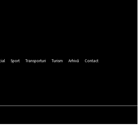
ial
Sport
Transporturi
Turism
Arhivă
Contact
Autentificați-vă / Înregistrați-vă
CEIURI
POLIȚIE
POMPIERI
PUBLICITATE
SOCIAL
SP