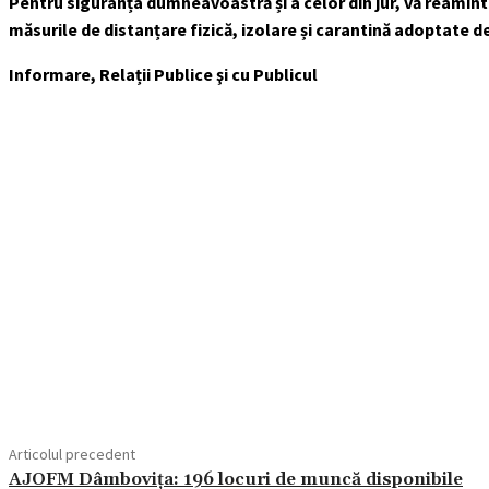
Pentru siguranța dumneavoastră și a celor din jur, vă reamint
măsurile de distanțare fizică, izolare și carantină adoptate de
Informare, Relații Publice şi cu Publicul
Acțiune
Articolul precedent
AJOFM Dâmbovița: 196 locuri de muncă disponibile