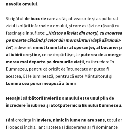
nevoile omului
.
Strigătul
de bucurie
care a sfâșiat veacurile și a spulberat
zidul izolării infernale a omului, și care astăzi ne răsună cu
fascinație în suflete: „
Hristos a înviat din morți, cu moartea
pe moarte călcând și celor din mormânturi viață dăruindu-
le!
”, a devenit
imnul triumfător al speranței, al bucuriei și
al iubirii creștine
, ce ne împărtășește
puterea de a merge
mereu mai departe pe drumurile vieții
, cu încredere în
Dumnezeu, pentru că oricât de întunecate ar putea fi
acestea, El le luminează, pentru că este Mântuitorul și
Lumina cea pururi neapusă a lumii
.
Mesajul sărbătorii Învierii Domnului este unul plin de
încredere în iubirea și atotputernicia Bunului Dumnezeu
.
Fără
credința în
Înviere
,
nimic în lume nu are sens
, totul ar
fi opac și închis, iar tristețea și disperarea ar fi dominante.