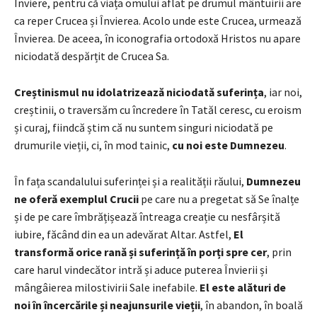
Înviere, pentru că viața omului aflat pe drumul mântuirii are
ca reper Crucea și Învierea. Acolo unde este Crucea, urmează
Învierea. De aceea, în iconografia ortodoxă Hristos nu apare
niciodată despărțit de Crucea Sa.
Creștinismul nu idolatrizează niciodată suferința
, iar noi,
creștinii, o traversăm cu încredere în Tatăl ceresc, cu eroism
și curaj, fiindcă știm că nu suntem singuri niciodată pe
drumurile vieții, ci, în mod tainic,
cu noi este Dumnezeu
.
În fața scandalului suferinței și a realității răului,
Dumnezeu
ne oferă exemplul Crucii
pe care nu a pregetat să Se înalțe
și de pe care îmbrățișează întreaga creație cu nesfârșită
iubire, făcând din ea un adevărat Altar. Astfel,
El
transformă orice rană și suferință în porți spre cer
, prin
care harul vindecător intră și aduce puterea Învierii și
mângâierea milostivirii Sale inefabile.
El este alături de
noi în încercările și neajunsurile vieții
, în abandon, în boală