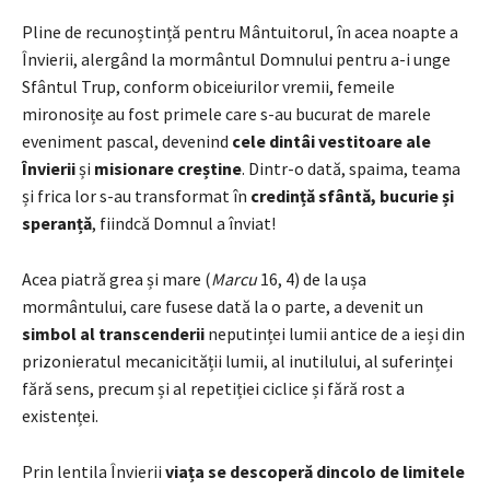
Pline de recunoștință pentru Mântuitorul, în acea noapte a
Învierii, alergând la mormântul Domnului pentru a-i unge
Sfântul Trup, conform obiceiurilor vremii, femeile
mironosițe au fost primele care s-au bucurat de marele
eveniment pascal, devenind
cele dintâi vestitoare ale
Învierii
și
misionare creștine
. Dintr-o dată, spaima, teama
și frica lor s-au transformat în
credință sfântă, bucurie și
speranță
, fiindcă Domnul a înviat!
Acea piatră grea și mare (
Marcu
16, 4) de la ușa
mormântului, care fusese dată la o parte, a devenit un
simbol al transcenderii
neputinței lumii antice de a ieși din
prizonieratul mecanicității lumii, al inutilului, al suferinței
fără sens, precum și al repetiției ciclice și fără rost a
existenței.
Prin lentila Învierii
viața se descoperă dincolo de limitele