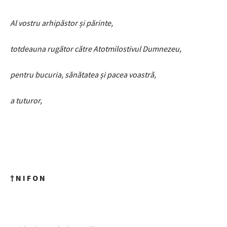
Al vostru arhipăstor și părinte,
totdeauna rugător către Atotmilostivul Dumnezeu,
pentru bucuria, sănătatea și pacea voastră,
a tuturor,
† N I F O N