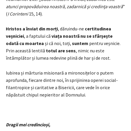
atunci propovăduirea noastră, zadarnică şi credinţa voastră
”
(
I Corinteni
15, 14).
Hristos a înviat din morți
, dăruindu-ne
certitudinea
veșniciei
, a faptului că
viața noastră nu se sfârșește
odată cu moartea
și că noi, toți,
suntem
pentru veșnicie.
Prin această lentilă
totul are sens
, nimic nu este
întâmplător și lumea redevine plină de har și de rost.
Iubirea și mărturia misionară a mironosițelor o putem
aprofunda, fiecare dintre noi, în sprijinirea operei social-
filantropice și caritative a Bisericii, care vede în orice
năpăstuit chipul nepieritor al Domnului.
Dragii mei credincioși,