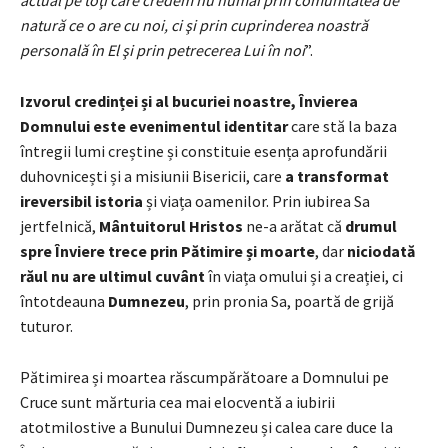
natură ce o are cu noi, ci şi prin cuprinderea noastră
personală în El şi prin petrecerea Lui în noi
”.
Izvorul credinței și al bucuriei noastre, Învierea
Domnului este evenimentul identitar
care stă la baza
întregii lumi creștine și constituie esența aprofundării
duhovnicești și a misiunii Bisericii, care
a transformat
ireversibil istoria
și viața oamenilor. Prin iubirea Sa
jertfelnică,
Mântuitorul Hristos
ne-a arătat că
drumul
spre Înviere trece prin Pătimire și moarte
, dar
niciodată
răul nu are ultimul cuvânt
în viața omului și a creației, ci
întotdeauna
Dumnezeu
, prin pronia Sa, poartă de grijă
tuturor.
Pătimirea și moartea răscumpărătoare a Domnului pe
Cruce sunt mărturia cea mai elocventă a iubirii
atotmilostive a Bunului Dumnezeu și calea care duce la