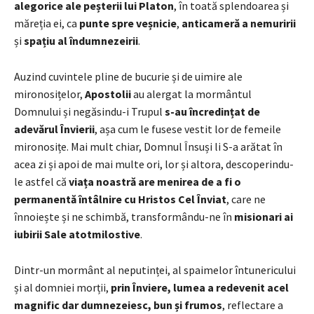
alegorice ale peșterii lui Platon
, în toată splendoarea și
măreția ei, ca
punte spre veșnicie
,
anticameră a nemuririi
și
spațiu al îndumnezeirii
.
Auzind cuvintele pline de bucurie și de uimire ale
mironosițelor,
Apostolii
au alergat la mormântul
Domnului și negăsindu-i Trupul
s-au încredințat de
adevărul Învierii
, așa cum le fusese vestit lor de femeile
mironosițe. Mai mult chiar, Domnul Însuși li S-a arătat în
acea zi și apoi de mai multe ori, lor și altora, descoperindu-
le astfel că
viața noastră are menirea de a fi o
permanentă întâlnire cu Hristos Cel Înviat
, care ne
înnoiește și ne schimbă, transformându-ne în
misionari ai
iubirii Sale atotmilostive
.
Dintr-un mormânt al neputinței, al spaimelor întunericului
și al domniei morții,
prin Înviere, lumea a redevenit acel
magnific dar dumnezeiesc, bun și frumos
, reflectare a