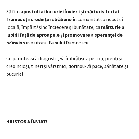
Să fim
apostoli ai bucuriei Învierii
și
mărturisitori ai
frumuseții credinței străbune
în comunitatea noastră
locală, împărtășind încredere și bunătate, ca
mărturie a
iubirii față de aproapele
și
promovare a speranței de
neînvins
în ajutorul Bunului Dumnezeu.
Cu părintească dragoste, vă îmbrățișez pe toți, preoți și
credincioși, tineri și vârstnici, dorindu-vă pace, sănătate și
bucurie!
HRISTOS A ÎNVIAT!