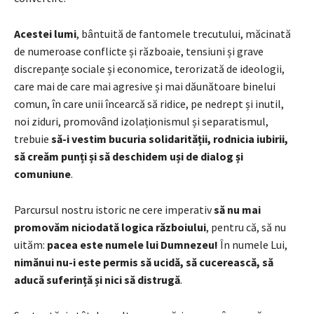
Acestei lumi
, bântuită de fantomele trecutului, măcinată
de numeroase conflicte și războaie, tensiuni și grave
discrepanțe sociale și economice, terorizată de ideologii,
care mai de care mai agresive și mai dăunătoare binelui
comun, în care unii încearcă să ridice, pe nedrept și inutil,
noi ziduri, promovând izolaționismul și separatismul,
trebuie
să-i vestim bucuria solidarității, rodnicia iubirii,
să creăm punți și să deschidem uși de dialog și
comuniune
.
Parcursul nostru istoric ne cere imperativ
să nu mai
promovăm niciodată logica războiului
, pentru că, să nu
uităm:
pacea este numele lui Dumnezeu!
În numele Lui,
nimănui nu-i este permis să ucidă, să cucerească, să
aducă suferință și nici să distrugă
.