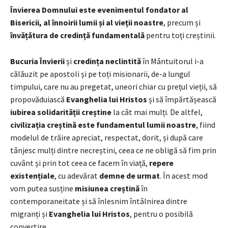
Învierea Domnului este evenimentul fondator al
Bisericii, al înnoirii lumii și al vieții noastre
, precum și
învățătura de credință fundamentală
pentru toți creștinii.
Bucuria Învierii
și
credința neclintită
în Mântuitorul i-a
călăuzit pe apostoli și pe toți misionarii, de-a lungul
timpului, care nu au pregetat, uneori chiar cu prețul vieții, să
propovăduiască
Evanghelia lui Hristos
și să împărtășească
iubirea solidarității creștine
la cât mai mulți. De altfel,
civilizația creștină este fundamentul lumii noastre
, fiind
modelul de trăire apreciat, respectat, dorit, și după care
tânjesc mulți dintre necreștini, ceea ce ne obligă să fim prin
cuvânt și prin tot ceea ce facem în viață,
repere
existențiale
, cu adevărat
demne de urmat
. În acest mod
vom putea susține
misiunea creștină
în
contemporaneitate și să înlesnim întâlnirea dintre
migranți și
Evanghelia lui Hristos
, pentru o posibilă
convertire.