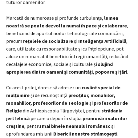
tuturor oamenilor.
Marcată de numeroase și profunde turbulențe,
lumea
noastră se poate dezvolta numai în pace și colaborare
,
beneficiind de aportul noilor tehnologii ale comunicării,
precum
rețelele de socializare
și
Inteligența Artificială
,
care, utilizate cu responsabilitate și cu înțelepciune, pot
aduce un remarcabil beneficiu întregii umanități, reducând
decalajele economice, sociale și culturale și
slujind
apropierea dintre oameni și comunități, popoare și țări
.
Cu acest prilej, doresc să adresez un
cuvânt special de
mulțumire
și de recunoștință
preoților, monahilor,
monahiilor, profesorilor de Teologie
și
profesorilor de
Religie
din Arhiepiscopia Târgoviștei, pentru
strădania
jertfelnică
pe care o depun în slujba
promovării valorilor
creștine
, pentru
mai binele neamului românesc
și
aprofundarea misiunii
Bisericii noastre strămoșești
.