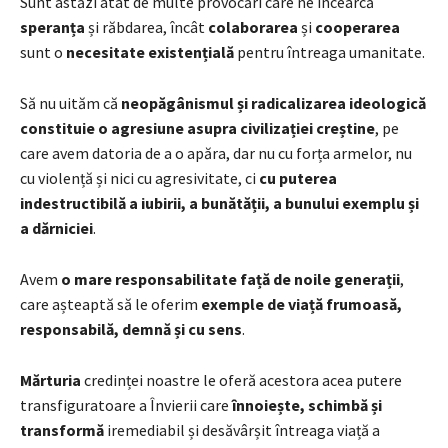
Sunt astăzi atât de multe provocări care ne încearcă
speranța
și răbdarea, încât
colaborarea
și
cooperarea
sunt o
necesitate existențială
pentru întreaga umanitate.
Să nu uităm că
neopăgânismul și radicalizarea ideologică
constituie o agresiune asupra civilizației creștine
, pe
care avem datoria de a o apăra, dar nu cu forța armelor, nu
cu violență și nici cu agresivitate, ci
cu puterea
indestructibilă a iubirii, a bunătății, a bunului exemplu și
a dărniciei
.
Avem
o mare responsabilitate față de noile generații
,
care așteaptă să le oferim
exemple de viață frumoasă,
responsabilă, demnă și cu sens
.
Mărturia
credinței noastre le oferă acestora acea putere
transfiguratoare a Învierii care
înnoiește, schimbă și
transformă
iremediabil și desăvârșit întreaga viață a