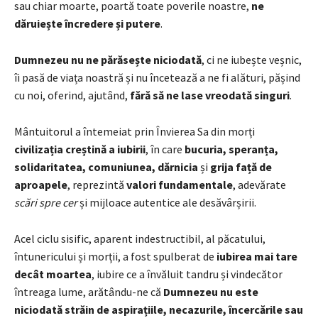
sau chiar moarte, poartă toate poverile noastre,
ne
dăruiește încredere și putere
.
Dumnezeu nu ne părăsește niciodată
, ci ne iubește veșnic,
îi pasă de viața noastră și nu încetează a ne fi alături, pășind
cu noi, oferind, ajutând,
fără să ne lase vreodată singuri
.
Mântuitorul a întemeiat prin Învierea Sa din morți
civilizația creștină a iubirii
, în care
bucuria, speranța,
solidaritatea, comuniunea, dărnicia
și
grija față de
aproapele
, reprezintă
valori fundamentale
, adevărate
scări spre cer
și mijloace autentice ale desăvârșirii.
Acel ciclu sisific, aparent indestructibil, al păcatului,
întunericului și morții, a fost spulberat de
iubirea mai tare
decât moartea
, iubire ce a învăluit tandru și vindecător
întreaga lume, arătându-ne că
Dumnezeu nu este
niciodată străin de aspirațiile, necazurile, încercările sau