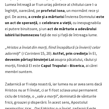
Lumea întreagă ar fi un uriaș pântece al chitului care l-a
înghițit, oarecând, pe
profetul Iona
, un mormânt rece și
gol. De aceea,
a crede și a mărturisi
Învierea Domnului
este
un act de speranță
, o
celebrare a vieții
, cu inexpugnabila
ei putere biruitoare, și un
act de mărturie a adevărului
iubirii lui Dumnezeu
față de noi și față de întreaga lume.
„
Hristos a înviat din morți, fiind începătură (a învierii) celor
adormiți
” (
I Corinteni
15, 20).
Astfel, prin credința
în El,
devenim părtași biruinței Lui
asupra păcatului, răului și
morții, fiindcă El este
Capul Trupului – Biserica
, ai cărei
membri suntem.
Zadarnică ar fi viața noastră, iar lumea nu ar avea sens dacă
Hristos nu ar fi înviat, ci ar fi fost sclava unui permanent
ciclu de tristețe, o „
vale a morții
”, dominată de vânturile
fricii, groazei și disperării. În acest sens, Apostolul
neamurilor zice: „
Dacă Hristos n-a înviat, zadarnică este