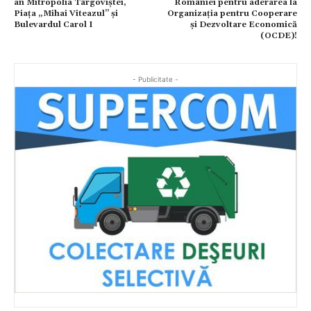
an Mitropolia Târgoviștei,
României pentru aderarea la
Piața „Mihai Viteazul” și
Organizația pentru Cooperare
Bulevardul Carol I
și Dezvoltare Economică
(OCDE)!
- Publicitate -