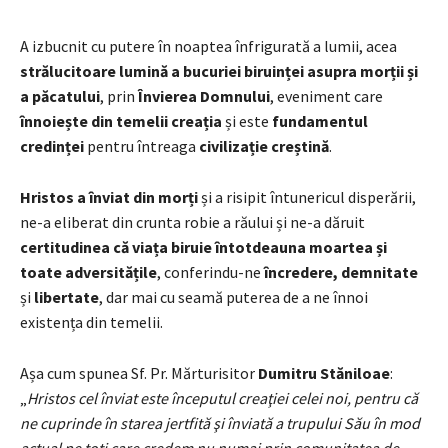
A izbucnit cu putere în noaptea înfrigurată a lumii, acea
strălucitoare lumină a bucuriei biruinței asupra morții și
a păcatului
, prin
Învierea Domnului
, eveniment care
înnoiește din temelii creația
și este
fundamentul
credinței
pentru întreaga
civilizație creștină
.
Hristos a înviat din morți
și a risipit întunericul disperării,
ne-a eliberat din crunta robie a răului și ne-a dăruit
certitudinea că viața biruie întotdeauna moartea și
toate adversitățile
, conferindu-ne
încredere, demnitate
și
libertate
, dar mai cu seamă puterea de a ne înnoi
existența din temelii.
Așa cum spunea Sf. Pr. Mărturisitor
Dumitru Stăniloae
:
„
Hristos cel înviat este începutul creaţiei celei noi, pentru că
ne cuprinde în starea jertfită şi înviată a trupului Său în mod
actual pe toţi care credem nu numai prin comunitatea de