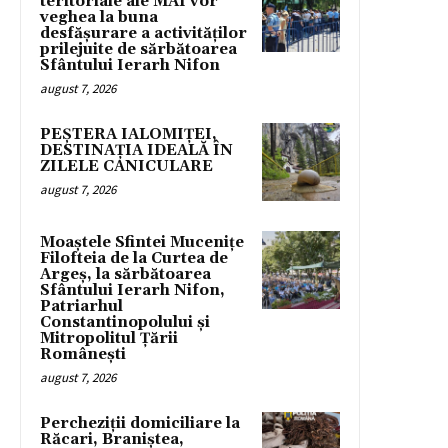
teritoriale ale MAI vor
veghea la buna
desfășurare a activităților
prilejuite de sărbătoarea
Sfântului Ierarh Nifon
august 7, 2026
PEȘTERA IALOMIȚEI,
DESTINAȚIA IDEALĂ ÎN
ZILELE CANICULARE
august 7, 2026
Moaștele Sfintei Mucenițe
Filofteia de la Curtea de
Argeș, la sărbătoarea
Sfântului Ierarh Nifon,
Patriarhul
Constantinopolului și
Mitropolitul Țării
Românești
august 7, 2026
Percheziții domiciliare la
Răcari, Braniștea,