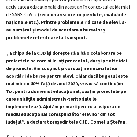
activitatea educațională din acest an în contextul epidemiei
de SARS-CoV-2 (
recuperarea orelor pierdute, evaluările
naționale etc.). Printre problemele ridicate de elevi, s-
au numărat și modul de acordare a burselor și
problemele referitoare la transport.
„Echipa de la CJD își dorește să aibă o colaborare pe
proiectele pe care ni le-ați prezentat, dar și pe alte idei
de proiecte. Am susținut și voi susține necesitatea
acordării de burse pentru elevi. Chiar dacă bugetul este
mai mic cu 40% față de anul 2020, vreau să continuăm.
Tot pentru domeniul educațional, susțin proiectele pe
care unitățile administrativ-teritoriale le
implementează. Ajutăm primarii pentru a asigura un
mediu educațional corespunzător elevilor din tot
județul”, a declarat președintele CJD, Corneliu Ștefan.