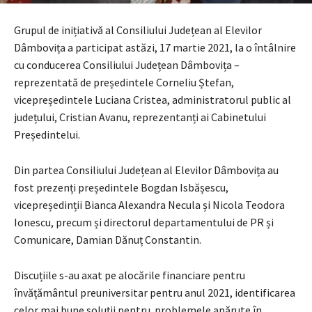
Grupul de inițiativă al Consiliului Județean al Elevilor
Dâmbovița a participat astăzi, 17 martie 2021, la o întâlnire
cu conducerea Consiliului Județean Dâmbovița –
reprezentată de președintele Corneliu Ștefan,
vicepreședintele Luciana Cristea, administratorul public al
județului, Cristian Avanu, reprezentanți ai Cabinetului
Președintelui.
Din partea Consiliului Județean al Elevilor Dâmbovița au
fost prezenți președintele Bogdan Isbășescu,
vicepreședinții Bianca Alexandra Necula și Nicola Teodora
Ionescu, precum și directorul departamentului de PR și
Comunicare, Damian Dănuț Constantin.
Discuțiile s-au axat pe alocările financiare pentru
învățământul preuniversitar pentru anul 2021, identificarea
celor mai bune soluții pentru problemele apărute în