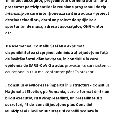
În finalul discuțiilor, președintele Corneliu Ștefan le-a
prezentat participanților la reuniune programul de tip
internship
pe care intenționează să îl introducă – proiect
destinat tinerilor-, dar și un proiect de sprijinire a
sporturilor de masă, adresat asociațiilor, ONG-urilor
etc.
De asemenea, Corneliu Ștefan a exprimat
disponibilitatea și sprijinul administrației județene față
de învățământul dâmbovițean, în condițiile în care
epidemia de SARS-CoV-2 a adus
provocări cu care sistemul
educațional nu s-a mai confruntat până în prezent.
„Consiliul elevilor este împărțit în 3 structuri – Consiliul
Național al Elevilor, pe România, care e format dintr-un
birou executiv, cu 8 vicepreședinți, un președinte și 2
secretari, 41 de consilii județene plus Consiliul
Municipal al Elevilor București și consilii școlare în