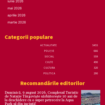
iunie 2026
mai 2026
aprilie 2026
martie 2026
Categorii populare
ACTUALITATE
5455
POLIȚIE
666
SOCIAL
559
CULTE
490
CULTURA
320
POLITICA
290
Recomandările editorilor
Duminică, 9 august 2026, Complexul Turistic
de Natație Târgoviște sărbătorește 10 ani de
la deschidere cu o super petrecere la Aqua
Park-ul din incintă!