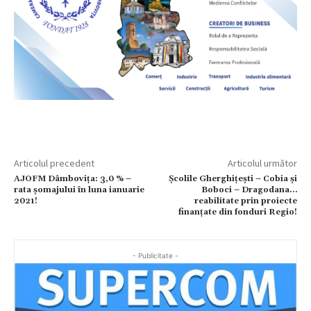
Articolul precedent
Articolul următor
AJOFM Dâmbovița: 3,0 % –
Școlile Gherghițești – Cobia și
rata şomajului în luna ianuarie
Boboci – Dragodana…
2021!
reabilitate prin proiecte
finanțate din fonduri Regio!
- Publicitate -