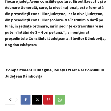
fiecare județ. Avem consiliile școlare, Biroul Executiv și o
Adunare Generală, care, la nivel național, este formată
din președinții consiliilor județene, iar la nivel județean,
din președinții consiliilor școlare. Ne întrunim o dată pe
lună, în ședințe ordinare, iar în ședințe extraordinare ne
putem întâlni de 3 – 4 ori pe lună.” , a menționat
președintele Consiliului Județean al Elevilor Dâmbovița,
Bogdan Isbășescu
Compartimentul Imagine, Relații Externe al Consiliului
Județean Dâmbovița