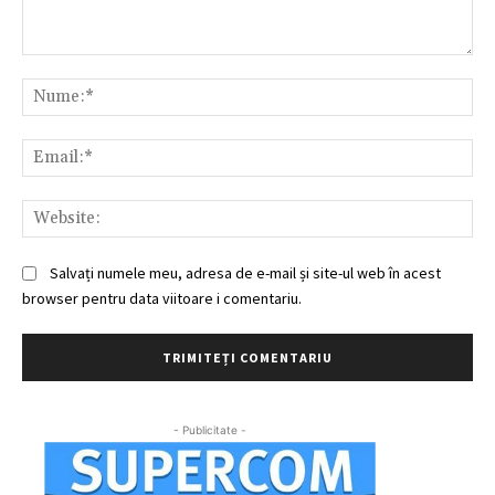
Comentariu:
Nu
Ema
Web
Salvați numele meu, adresa de e-mail și site-ul web în acest
browser pentru data viitoare i comentariu.
- Publicitate -