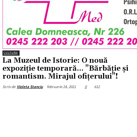
CULTURA
La Muzeul de Istorie: O nouă
expoziţie temporară… ”Bărbăție și
romantism. Mirajul ofițerului”!
februarie 24, 2021
0
612
Scris de
Violeta Stanciu
Facebook
X
Pinterest
WhatsApp