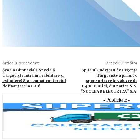
Articolul precedent
Articolul următor
Școala Gimnazială Specială
Spitalul Judeţean de Urgenţă
Târgoviște intră în reabilitare și
Târgovişte a primit o
extindere! S-a semnat contractul
sponsorizare în valoare de
de finanțare la CJD!
1.400.000 lei, din partea S.N.
”NUCLEARELECTRICA” S.A.
- Publicitate -