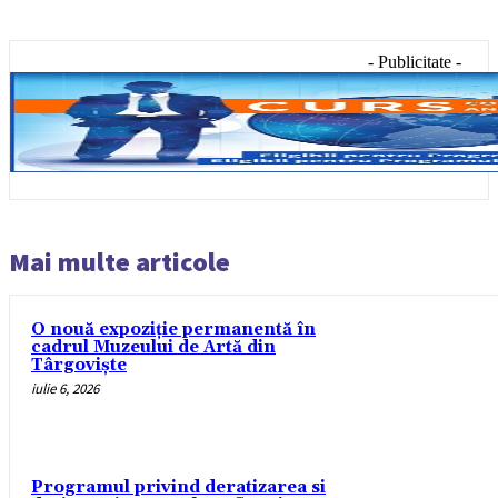
- Publicitate -
Mai multe articole
O nouă expoziție permanentă în
cadrul Muzeului de Artă din
Târgoviște
iulie 6, 2026
Programul privind deratizarea si