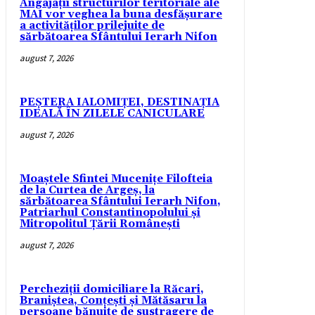
Angajații structurilor teritoriale ale
MAI vor veghea la buna desfășurare
a activităților prilejuite de
sărbătoarea Sfântului Ierarh Nifon
august 7, 2026
PEȘTERA IALOMIȚEI, DESTINAȚIA
IDEALĂ ÎN ZILELE CANICULARE
august 7, 2026
Moaștele Sfintei Mucenițe Filofteia
de la Curtea de Argeș, la
sărbătoarea Sfântului Ierarh Nifon,
Patriarhul Constantinopolului și
Mitropolitul Țării Românești
august 7, 2026
Percheziții domiciliare la Răcari,
Braniștea, Conțești și Mătăsaru la
persoane bănuite de sustragere de