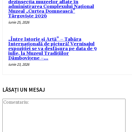
dezinsecția muzeelor aflate în
administrarea Complexului Național
Muzeal „Curtea Domnească”
Târgoviște 2026
iunie 25, 2026
„Între Istorie și Artă” – Tabăra
Internațională de pictură! Vernisajul
expoziţiei se va desfăşura pe data de 9
iulie, la Muzeul Tradițiilor
Dâmbovițene –...
iunie 23, 2026
LĂSAȚI UN MESAJ
Com