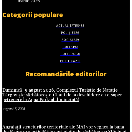
martie 2026
Categorii populare
ACTUALITATE
5455
POLIȚIE
666
SOCIAL
559
CULTE
490
CULTURA
320
POLITICA
290
Recomandările editorilor
Duminică, 9 august 2026, Complexul Turistic de Natație
Târgoviște sărbătorește 10 ani de la deschidere cu o super
petrecere la Aqua Park-ul din incintă!
august 7, 2026
Angajații structurilor teritoriale ale MAI vor veghea la buna
desfășurare a activităților prilejuite de sărbătoarea Sfântului