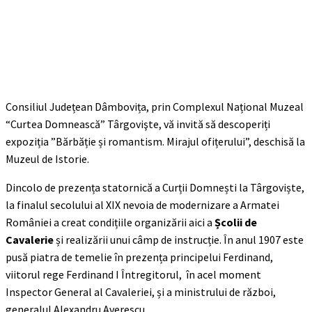
Consiliul Județean Dâmbovița, prin Complexul Național Muzeal
“Curtea Domnească” Târgovişte, vă invită să descoperiți
expoziția ”Bărbăție și romantism. Mirajul ofițerului”, deschisă la
Muzeul de Istorie.
Dincolo de prezența statornică a Curții Domnești la Târgoviște,
la finalul secolului al XIX nevoia de modernizare a Armatei
României a creat condițiile organizării aici a
Școlii de
Cavalerie
și realizării unui câmp de instrucție. În anul 1907 este
pusă piatra de temelie în prezența principelui Ferdinand,
viitorul rege Ferdinand I Întregitorul, în acel moment
Inspector General al Cavaleriei, și a ministrului de război,
generalul Alexandru Averescu.