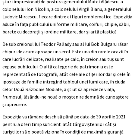
și azi impresionați de postura generalului Matei Vlădescu, a
colonelului Ion Nicolin, a colonelului Virgil Bianu, a generalului
Ludovic Mircescu, fiecare dintre ei figuri emblematice. Expoziția
aduce în fața publicului uniforme militare, coifuri, chipie, săbii,
barete cu decorații și ordine militare, dar și artă plastică.
De sub creionul lui Teodor Pallady sau al lui Bob Bulgaru răsar
chipuri de acum aproape un secol. Este una din rarele ocazii în
care lucrări delicate, realizate pe calc, în creion sau tuș sunt
expuse publicului. O altă categorie de patrimoniu este
reprezentată de fotografii, atât cele ale ofițerilor dar și cele în
ipostaze de familie întregind tabloul unei lumi care, în ciuda
celor Două Războaie Modiale, a știut să aprecieze viața,
frumosul, lăsându-ne nouă o moștenire demnă de cunoaștere
și apreciere.
Expoziția va rămâne deschisă până pe data de 30 aprilie 2021
pentru a oferi timp suficient atât târgoviștenilor cât și
turiștilor să o poată viziona în condiții de maximă siguranță.