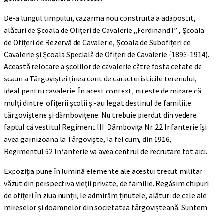
De-a lungul timpului, cazarma nou construită a adăpostit,
alături de Școala de Ofițeri de Cavalerie „Ferdinand I” , Școala
de Ofițeri de Rezervă de Cavalerie, Școala de Subofițeri de
Cavalerie și Școala Specială de Ofițeri de Cavalerie (1893-1914).
Această relocare a școlilor de cavalerie către fosta cetate de
scaun a Târgoviștei ținea cont de caracteristicile terenului,
ideal pentru cavalerie. În acest context, nu este de mirare că
mulți dintre ofițerii școlii și-au legat destinul de familiile
târgoviștene și dâmbovițene. Nu trebuie pierdut din vedere
faptul că vestitul Regiment III Dâmbovița Nr. 22 Infanterie își
avea garnizoana la Târgoviște, la fel cum, din 1916,
Regimentul 62 Infanterie va avea centrul de recrutare tot aici.
Expoziția pune în lumină elemente ale acestui trecut militar
văzut din perspectiva vieții private, de familie. Regăsim chipuri
de ofițeri în ziua nunții, le admirăm ținutele, alături de cele ale
mireselor și doamnelor din societatea târgovișteană. Suntem