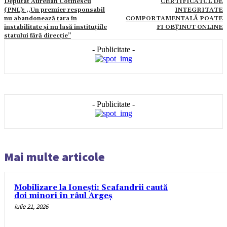
Deputat Aurelian Cotinescu
CERTIFICATUL DE
(PNL): ,,Un premier responsabil
INTEGRITATE
nu abandonează țara în
COMPORTAMENTALĂ POATE
instabilitate și nu lasă instituțiile
FI OBȚINUT ONLINE
statului fără direcție’’
- Publicitate -
- Publicitate -
Mai multe articole
Mobilizare la Ionești: Scafandrii caută
doi minori în râul Argeș
iulie 21, 2026