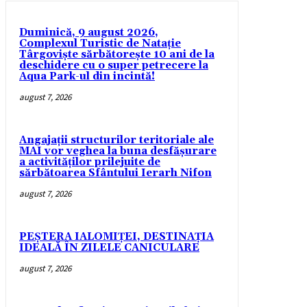
Duminică, 9 august 2026,
Complexul Turistic de Natație
Târgoviște sărbătorește 10 ani de la
deschidere cu o super petrecere la
Aqua Park-ul din incintă!
august 7, 2026
Angajații structurilor teritoriale ale
MAI vor veghea la buna desfășurare
a activităților prilejuite de
sărbătoarea Sfântului Ierarh Nifon
august 7, 2026
PEȘTERA IALOMIȚEI, DESTINAȚIA
IDEALĂ ÎN ZILELE CANICULARE
august 7, 2026