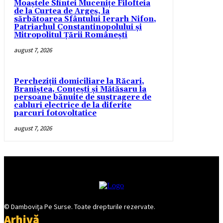
Moaștele Sfintei Mucenițe Filofteia
de la Curtea de Argeș, la
sărbătoarea Sfântului Ierarh Nifon,
Patriarhul Constantinopolului și
Mitropolitul Țării Românești
august 7, 2026
Percheziții domiciliare la Răcari,
Braniștea, Conțești și Mătăsaru la
persoane bănuite de sustragere de
cabluri electrice de la diferite
parcuri fotovoltatice
august 7, 2026
© Damboviţa Pe Surse. Toate drepturile rezervate.
Arhivă