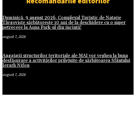
Recomandările editorilor
Duminică, 9 august 2026, Complexul Turistic de Natație
Târgoviște sărbătorește 10 ani de la deschidere cu o super
petrecere la Aqua Park-ul din incintă!
august 7, 2026
Angajații structurilor teritoriale ale MAI vor veghea la buna
desfășurare a activităților prilejuite de sărbătoarea Sfântului
Ierarh Nifon
august 7, 2026