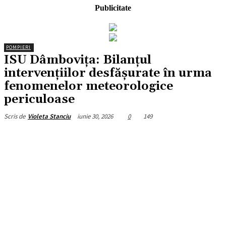
Publicitate
POMPIERI
ISU Dâmbovița: Bilanțul
intervențiilor desfășurate în urma
fenomenelor meteorologice
periculoase
iunie 30, 2026
0
149
Scris de
Violeta Stanciu
Facebook
X
Pinterest
WhatsApp