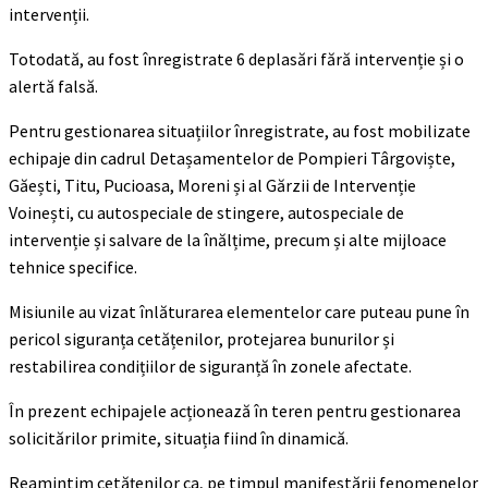
intervenții.
Totodată, au fost înregistrate 6 deplasări fără intervenție și o
alertă falsă.
Pentru gestionarea situațiilor înregistrate, au fost mobilizate
echipaje din cadrul Detașamentelor de Pompieri Târgoviște,
Găești, Titu, Pucioasa, Moreni și al Gărzii de Intervenție
Voinești, cu autospeciale de stingere, autospeciale de
intervenție și salvare de la înălțime, precum și alte mijloace
tehnice specifice.
Misiunile au vizat înlăturarea elementelor care puteau pune în
pericol siguranța cetățenilor, protejarea bunurilor și
restabilirea condițiilor de siguranță în zonele afectate.
În prezent echipajele acționează în teren pentru gestionarea
solicitărilor primite, situația fiind în dinamică.
Reamintim cetățenilor ca, pe timpul manifestării fenomenelor