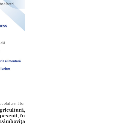
ticolul următor
gricultură,
 pescuit, în
 Dâmbovița