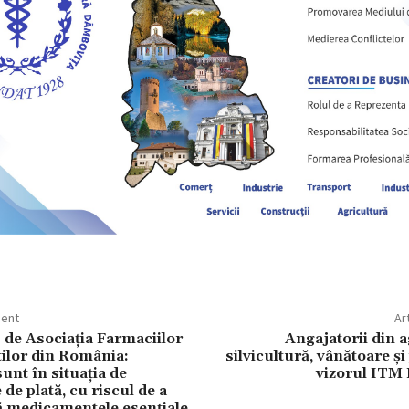
dent
Ar
 de Asociația Farmaciilor
Angajatorii din a
tilor din România:
silvicultură, vânătoare și
unt în situația de
vizorul ITM
 de plată, cu riscul de a
 medicamentele esențiale