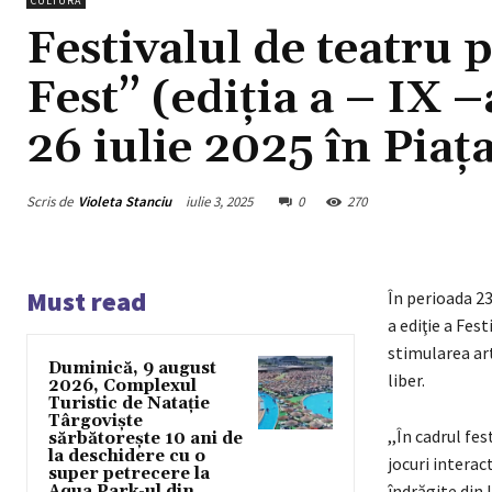
CULTURA
Festivalul de teatru
Fest” (ediția a – IX –
26 iulie 2025 în Piaț
Scris de
Violeta Stanciu
iulie 3, 2025
0
270
Must read
În perioada 23
a ediţie a Fes
stimularea art
Duminică, 9 august
liber.
2026, Complexul
Turistic de Natație
Târgoviște
,,În cadrul fe
sărbătorește 10 ani de
la deschidere cu o
jocuri interac
super petrecere la
îndrăgite din 
Aqua Park-ul din