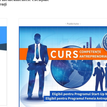
enți
- Publicitate -