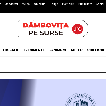
e
Jandarmi
Meteo
Obiceiuri
Poliție
Pompieri
Publicitate
Social
EDUCATIE
EVENIMENTE
JANDARMI
METEO
OBICEIURI