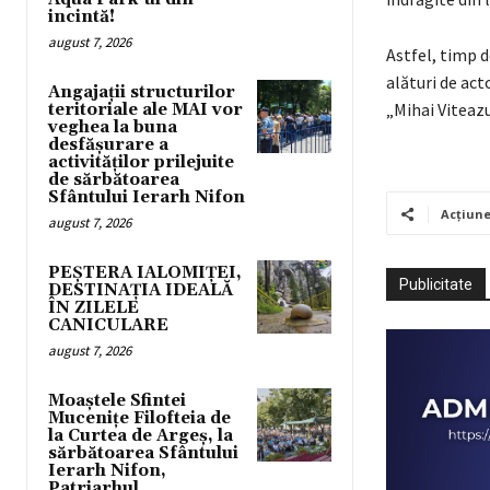
incintă!
august 7, 2026
Astfel, timp d
alături de act
Angajații structurilor
„Mihai Viteazu
teritoriale ale MAI vor
veghea la buna
desfășurare a
activităților prilejuite
de sărbătoarea
Sfântului Ierarh Nifon
Acțiun
august 7, 2026
PEȘTERA IALOMIȚEI,
Publicitate
DESTINAȚIA IDEALĂ
ÎN ZILELE
CANICULARE
august 7, 2026
Moaștele Sfintei
Mucenițe Filofteia de
la Curtea de Argeș, la
sărbătoarea Sfântului
Ierarh Nifon,
Patriarhul