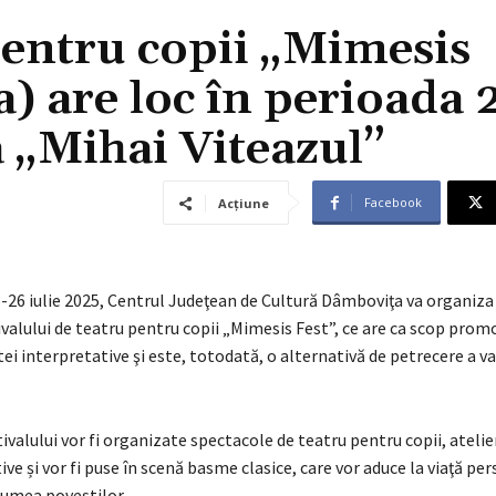
 pentru copii „Mimesis
a) are loc în perioada 
a „Mihai Viteazul”
Facebook
Acțiune
-26 iulie 2025, Centrul Judeţean de Cultură Dâmboviţa va organiza 
tivalului de teatru pentru copii „Mimesis Fest”, ce are ca scop prom
ei interpretative şi este, totodată, o alternativă de petrecere a va
stivalului vor fi organizate spectacole de teatru pentru copii, atelie
tive și vor fi puse în scenă basme clasice, care vor aduce la viaţă pe
lumea poveştilor.