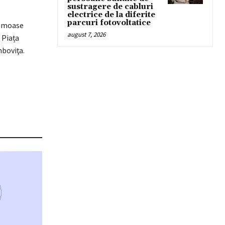
sustragere de cabluri
electrice de la diferite
parcuri fotovoltatice
rumoase
august 7, 2026
 Piața
mboviţa.