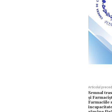
Articolul prece
Semnal tras
și Farmaciș
Farmaciile s
incapacitate
rămâne fără