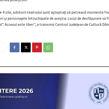
e 4 zile, iubitorii teatrului sunt aşteptaţi să petreacă momente f
ori şi personajele întruchipate de aceştia. Locul de desfăşurare va fi
l”. Accesul este liber’’, a transmis Centrul Judeţean de Cultură Dâ
e