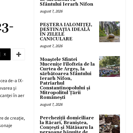
Sfântului Ierarh Nifon
august 7, 2026
23-
PEȘTERA IALOMIȚEI,
DESTINAȚIA IDEALĂ
ÎN ZILELE
CANICULARE
august 7, 2026
X
Moaștele Sfintei
Mucenițe Filofteia de la
Curtea de Argeș, la
sărbătoarea Sfântului
Ierarh Nifon,
cea de-a IX-
Patriarhul
ovarea şi
Constantinopolului și
Mitropolitul Țării
canţei în aer
Românești
august 7, 2026
re de creaţie,
Percheziții domiciliare
la Răcari, Braniștea,
rsonaje
Conțești și Mătăsaru la
persoane bănuite de