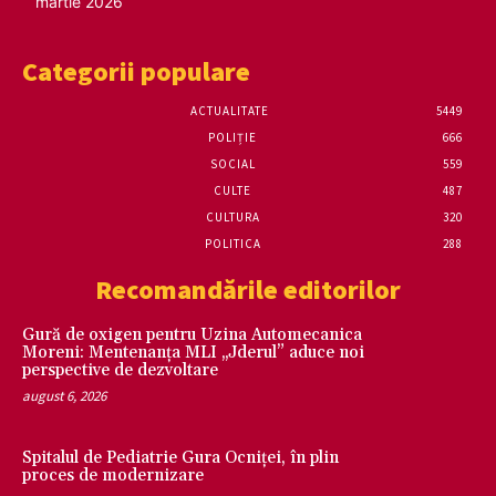
martie 2026
Categorii populare
ACTUALITATE
5449
POLIȚIE
666
SOCIAL
559
CULTE
487
CULTURA
320
POLITICA
288
Recomandările editorilor
Gură de oxigen pentru Uzina Automecanica
Moreni: Mentenanța MLI „Jderul” aduce noi
perspective de dezvoltare
august 6, 2026
Spitalul de Pediatrie Gura Ocniței, în plin
proces de modernizare