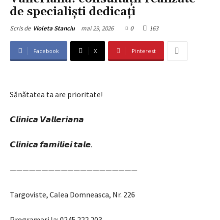
de specialiști dedicați
mai 29, 2026
0
163
Scris de
Violeta Stanciu
Facebook
X
Pinterest
Sănătatea ta are prioritate!
𝘾𝙡𝙞𝙣𝙞𝙘𝙖 𝙑𝙖𝙡𝙡𝙚𝙧𝙞𝙖𝙣𝙖
𝘾𝙡𝙞𝙣𝙞𝙘𝙖 𝙛𝙖𝙢𝙞𝙡𝙞𝙚𝙞 𝙩𝙖𝙡𝙚.
————————————————————
Targoviste, Calea Domneasca, Nr. 226
Programari la: 0245 222 203