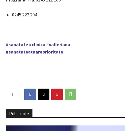
0245 222 204
#sanatate
#clinica
#valleriana
#sanatateataareprioritate
Publicitate