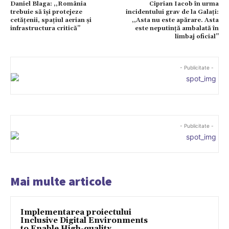
Daniel Blaga: ,,România
Ciprian Iacob în urma
trebuie să își protejeze
incidentului grav de la Galați:
cetățenii, spațiul aerian și
,,Asta nu este apărare. Asta
infrastructura critică’’
este neputință ambalată în
limbaj oficial’’
- Publicitate -
- Publicitate -
Mai multe articole
Implementarea proiectului
Inclusive Digital Environments
to Enable High-quality