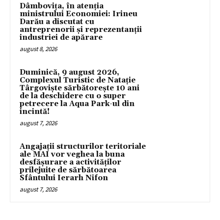
Dâmbovița, în atenția
ministrului Economiei: Irineu
Darău a discutat cu
antreprenorii și reprezentanții
industriei de apărare
august 8, 2026
Duminică, 9 august 2026,
Complexul Turistic de Natație
Târgoviște sărbătorește 10 ani
de la deschidere cu o super
petrecere la Aqua Park-ul din
incintă!
august 7, 2026
Angajații structurilor teritoriale
ale MAI vor veghea la buna
desfășurare a activităților
prilejuite de sărbătoarea
Sfântului Ierarh Nifon
august 7, 2026