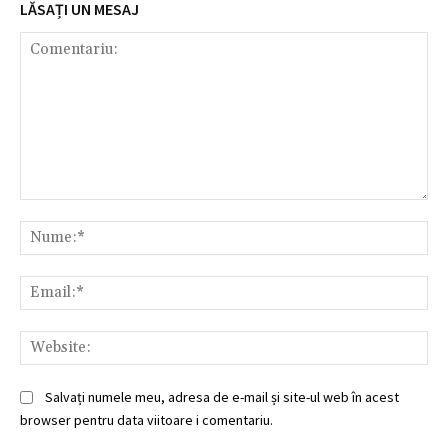
LĂSAȚI UN MESAJ
Comentariu:
Nu
Ema
Web
Salvați numele meu, adresa de e-mail și site-ul web în acest
browser pentru data viitoare i comentariu.