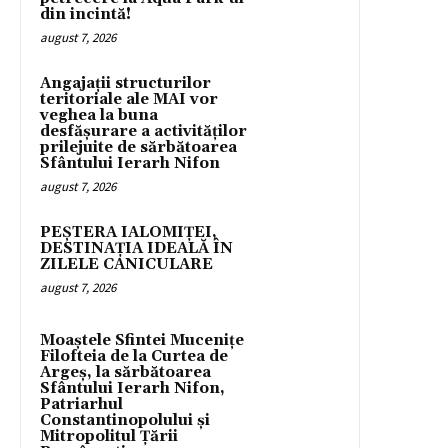
din incintă!
august 7, 2026
Angajații structurilor
teritoriale ale MAI vor
veghea la buna
desfășurare a activităților
prilejuite de sărbătoarea
Sfântului Ierarh Nifon
august 7, 2026
PEȘTERA IALOMIȚEI,
DESTINAȚIA IDEALĂ ÎN
ZILELE CANICULARE
august 7, 2026
Moaștele Sfintei Mucenițe
Filofteia de la Curtea de
Argeș, la sărbătoarea
Sfântului Ierarh Nifon,
Patriarhul
Constantinopolului și
Mitropolitul Țării