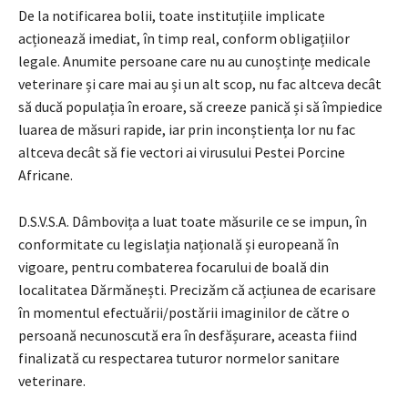
De la notificarea bolii, toate instituțiile implicate
acționează imediat, în timp real, conform obligațiilor
legale. Anumite persoane care nu au cunoștințe medicale
veterinare și care mai au și un alt scop, nu fac altceva decât
să ducă populația în eroare, să creeze panică și să împiedice
luarea de măsuri rapide, iar prin inconștiența lor nu fac
altceva decât să fie vectori ai virusului Pestei Porcine
Africane.
D.S.V.S.A. Dâmbovița a luat toate măsurile ce se impun, în
conformitate cu legislația națională și europeană în
vigoare, pentru combaterea focarului de boală din
localitatea Dărmănești. Precizăm că acțiunea de ecarisare
în momentul efectuării/postării imaginilor de către o
persoană necunoscută era în desfășurare, aceasta fiind
finalizată cu respectarea tuturor normelor sanitare
veterinare.