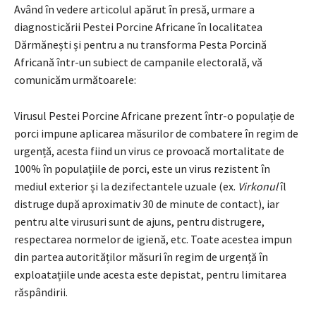
Având în vedere articolul apărut în presă, urmare a
diagnosticării Pestei Porcine Africane în localitatea
Dărmănești și pentru a nu transforma Pesta Porcină
Africană într-un subiect de campanile electorală, vă
comunicăm următoarele:
Virusul Pestei Porcine Africane prezent într-o populație de
porci impune aplicarea măsurilor de combatere în regim de
urgență, acesta fiind un virus ce provoacă mortalitate de
100% în populațiile de porci, este un virus rezistent în
mediul exterior și la dezifectantele uzuale (ex.
Virkonul
îl
distruge după aproximativ 30 de minute de contact), iar
pentru alte virusuri sunt de ajuns, pentru distrugere,
respectarea normelor de igienă, etc. Toate acestea impun
din partea autorităților măsuri în regim de urgență în
exploatațiile unde acesta este depistat, pentru limitarea
răspândirii.