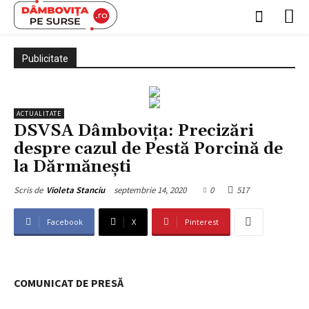
Publicitate
ACTUALITATE
DSVSA Dâmbovița: Precizări
despre cazul de Pestă Porcină de
la Dărmănești
septembrie 14, 2020
0
517
Scris de
Violeta Stanciu
Facebook
X
Pinterest
COMUNICAT DE PRESĂ