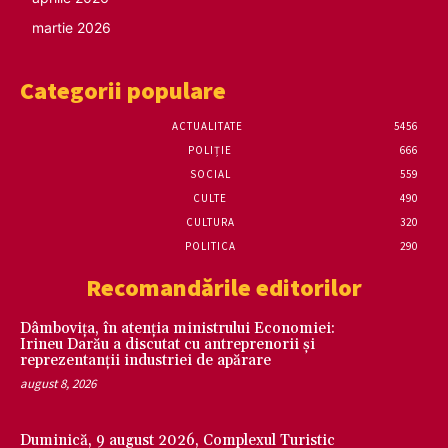
martie 2026
Categorii populare
ACTUALITATE
5456
POLIȚIE
666
SOCIAL
559
CULTE
490
CULTURA
320
POLITICA
290
Recomandările editorilor
Dâmbovița, în atenția ministrului Economiei:
Irineu Darău a discutat cu antreprenorii și
reprezentanții industriei de apărare
august 8, 2026
Duminică, 9 august 2026, Complexul Turistic