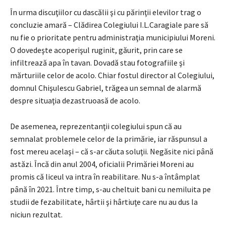
În urma discuţiilor cu dascălii şi cu părinţii elevilor trag o
concluzie amară – Clădirea Colegiului I.L.Caragiale pare să
nu fie o prioritate pentru administraţia municipiului Moreni.
O dovedeşte acoperişul ruginit, găurit, prin care se
infiltrează apa în tavan. Dovadă stau fotografiile şi
mărturiile celor de acolo. Chiar fostul director al Colegiului,
domnul Chişulescu Gabriel, trăgea un semnal de alarmă
despre situaţia dezastruoasă de acolo.
De asemenea, reprezentanţii colegiului spun că au
semnalat problemele celor de la primărie, iar răspunsul a
fost mereu acelaşi – că s-ar căuta soluţii. Negăsite nici până
astăzi. Încă din anul 2004, oficialii Primăriei Moreni au
promis că liceul va intra în reabilitare. Nu s-a întâmplat
până în 2021. Între timp, s-au cheltuit bani cu nemiluita pe
studii de fezabilitate, hârtii şi hârtiuţe care nu au dus la
niciun rezultat.