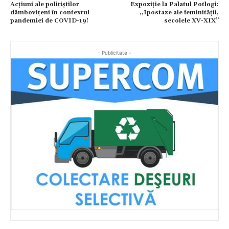
Acțiuni ale polițiștilor
Expoziție la Palatul Potlogi:
dâmbovițeni în contextul
,,Ipostaze ale feminității,
pandemiei de COVID-19!
secolele XV-XIX’’
- Publicitate -