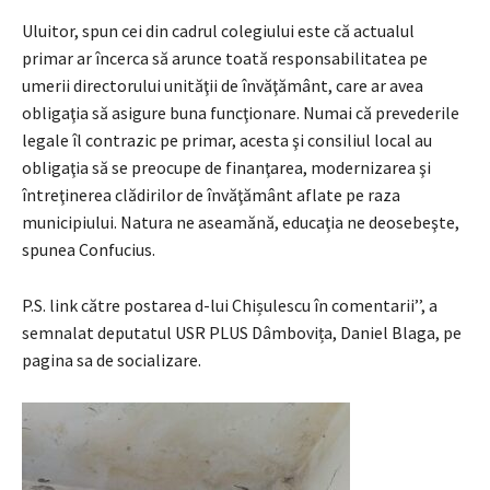
Uluitor, spun cei din cadrul colegiului este că actualul
primar ar încerca să arunce toată responsabilitatea pe
umerii directorului unităţii de învăţământ, care ar avea
obligaţia să asigure buna funcţionare. Numai că prevederile
legale îl contrazic pe primar, acesta şi consiliul local au
obligaţia să se preocupe de finanţarea, modernizarea şi
întreţinerea clădirilor de învăţământ aflate pe raza
municipiului. Natura ne aseamănă, educaţia ne deosebeşte,
spunea Confucius.
P.S. link către postarea d-lui Chișulescu în comentarii’’, a
semnalat deputatul USR PLUS Dâmbovița, Daniel Blaga, pe
pagina sa de socializare.