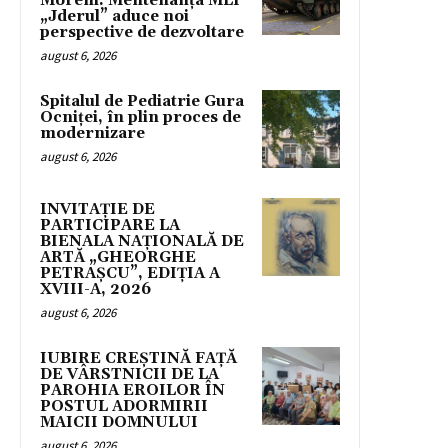
Moreni: Mentenanța MLI
„Jderul” aduce noi
perspective de dezvoltare
august 6, 2026
Spitalul de Pediatrie Gura
Ocniței, în plin proces de
modernizare
august 6, 2026
INVITAȚIE DE
PARTICIPARE LA
BIENALA NAȚIONALĂ DE
ARTĂ „GHEORGHE
PETRAȘCU”, EDIŢIA A
XVIII-A, 2026
august 6, 2026
IUBIRE CREȘTINĂ FAȚĂ
DE VÂRSTNICII DE LA
PAROHIA EROILOR ÎN
POSTUL ADORMIRII
MAICII DOMNULUI
august 6, 2026