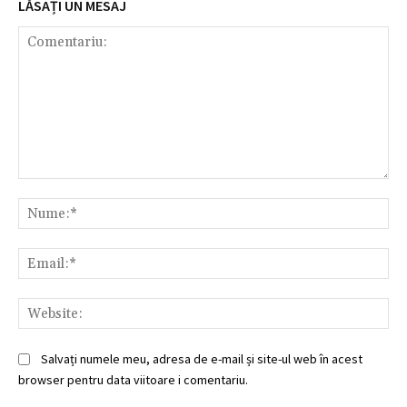
LĂSAȚI UN MESAJ
Comentariu:
Nu
Ema
Web
Salvați numele meu, adresa de e-mail și site-ul web în acest
browser pentru data viitoare i comentariu.