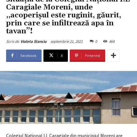
Caragiale Moreni, unde
,,acoperișul este ruginit, găurit,
prin care se infiltrează apa în
tavan’’!
septembrie 21, 2021
0
464
Scris de
Violeta Stanciu
Facebook
X
Pinterest
Colegiul Național I.L Caragiale din municipiul Moreni are