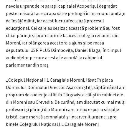
nevoie urgent de reparații capitale! Acoperișul degradat
peste măsură face ca apa să se prelingă în interiorul unității
de învățământ, iar acest lucru afectează procesul
educațional. Cei care au sesizat această problemă au fost
chiar părinții și profesorii de la acest colegiu renumit din
Moreni, iar plângerea acestora a ajuns și pe masa
deputatului USR PLUS Dâmbovița, Daniel Blaga, în timpul
audiențelor pe care acesta le acordă la cabinetul
parlamentar din oraș.
,,Colegiul Naţional I.L Caragiale Moreni, lăsat în plata
Domnului. Domnului Director. Aşa cum ştiţi, săptămânal am
program de audienţe atât în Târgovişte cât şi în cabinetele
din Moreni sau Crevedia. De curând, am discutat cu mai mulţi
profesori şi părinţi din Moreni care mi-au expus o situaţie
tristă, care merită semnalată şi intervenit urgent, spre
binele Colegiului Naţional I.L Caragiale Moreni.