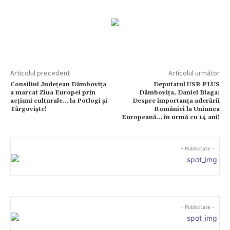
Articolul precedent
Articolul următor
Consiliul Județean Dâmbovița
Deputatul USR PLUS
a marcat Ziua Europei prin
Dâmbovița, Daniel Blaga:
acțiuni culturale… la Potlogi și
Despre importanța aderării
Târgoviște!
României la Uniunea
Europeană… în urmă cu 14 ani!
- Publicitate -
- Publicitate -