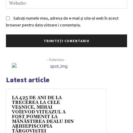
Web
Salvați numele meu, adresa de e-mail și site-ul web în acest
browser pentru data viitoare i comentariu.
- Publicitate -
Latest article
LA 425 DE ANI DE LA
TRECEREA LA CELE
VEȘNICE, MIHAI
VOIEVOD VITEAZUL A
FOST POMENIT LA
MĂNĂSTIREA DEALU DIN
ARHIEPISCOPIA
TÂRGOVIȘTEI