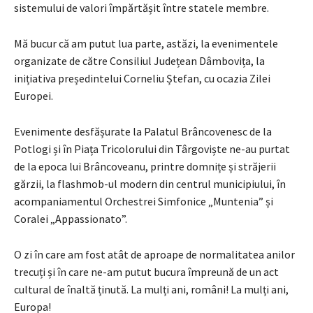
sistemului de valori împărtășit între statele membre.
Mă bucur că am putut lua parte, astăzi, la evenimentele
organizate de către Consiliul Județean Dâmbovița, la
inițiativa președintelui Corneliu Ștefan, cu ocazia Zilei
Europei.
Evenimente desfășurate la Palatul Brâncovenesc de la
Potlogi și în Piața Tricolorului din Târgoviște ne-au purtat
de la epoca lui Brâncoveanu, printre domnițe și străjerii
gărzii, la flashmob-ul modern din centrul municipiului, în
acompaniamentul Orchestrei Simfonice „Muntenia” și
Coralei „Appassionato”.
O zi în care am fost atât de aproape de normalitatea anilor
trecuți și în care ne-am putut bucura împreună de un act
cultural de înaltă ținută. La mulți ani, români! La mulți ani,
Europa!