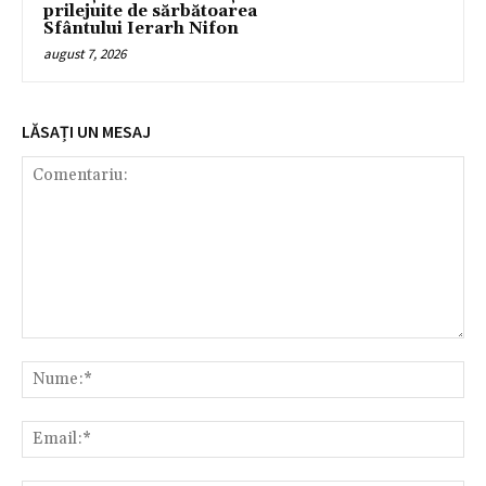
prilejuite de sărbătoarea
Sfântului Ierarh Nifon
august 7, 2026
LĂSAȚI UN MESAJ
Comentariu:
Nu
Ema