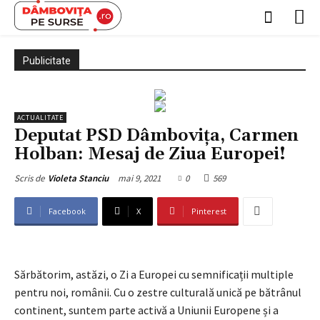
Publicitate
ACTUALITATE
Deputat PSD Dâmbovița, Carmen
Holban: Mesaj de Ziua Europei!
mai 9, 2021
0
569
Scris de
Violeta Stanciu
Facebook
X
Pinterest
Sărbătorim, astăzi, o Zi a Europei cu semnificații multiple
pentru noi, românii. Cu o zestre culturală unică pe bătrânul
continent, suntem parte activă a Uniunii Europene și a