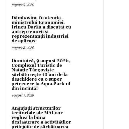
august 9, 2026
Dâmbovița, în atenția
ministrului Economiei:
Irineu Darău a discutat cu
antreprenorii și
reprezentanții industriei
de apărare
august 8, 2026
Duminică, 9 august 2026,
Complexul Turistic de
Natație Târgoviște
sărbătorește 10 ani de la
deschidere cu o super
petrecere la Aqua Park-ul
din incintă!
august 7, 2026
Angajații structurilor
teritoriale ale MAI vor
veghea la buna
desfășurare a activităților
prilejuite de sărbătoarea