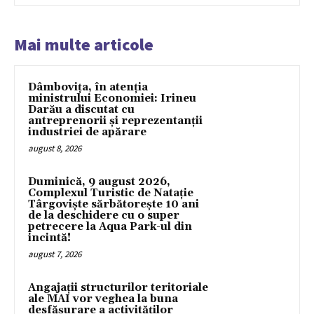
Mai multe articole
Dâmbovița, în atenția
ministrului Economiei: Irineu
Darău a discutat cu
antreprenorii și reprezentanții
industriei de apărare
august 8, 2026
Duminică, 9 august 2026,
Complexul Turistic de Natație
Târgoviște sărbătorește 10 ani
de la deschidere cu o super
petrecere la Aqua Park-ul din
incintă!
august 7, 2026
Angajații structurilor teritoriale
ale MAI vor veghea la buna
desfășurare a activităților