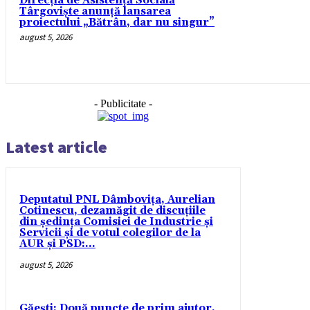
Direcția de Asistență Socială
Târgoviște anunță lansarea
proiectului „Bătrân, dar nu singur”
august 5, 2026
- Publicitate -
Latest article
Deputatul PNL Dâmbovița, Aurelian
Cotinescu, dezamăgit de discuțiile
din ședința Comisiei de Industrie și
Servicii și de votul colegilor de la
AUR și PSD:...
august 5, 2026
Găești: Două puncte de prim ajutor,