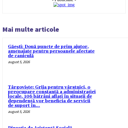
Mai multe articole
Găești: Două puncte de prim ajutor,
amenajate pentru persoanele afectate
de caniculă
august 5, 2026
Târgoviște: Grija pentru vârstnici, o
preocupare constantă a administrației
locale. 106 bătrâni aflați în situații de
dependență vor beneficia de servicii
de suport în...
august 5, 2026