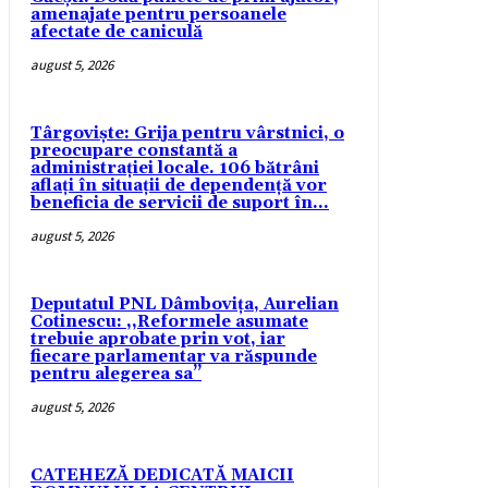
amenajate pentru persoanele
afectate de caniculă
august 5, 2026
Târgoviște: Grija pentru vârstnici, o
preocupare constantă a
administrației locale. 106 bătrâni
aflați în situații de dependență vor
beneficia de servicii de suport în...
august 5, 2026
Deputatul PNL Dâmbovița, Aurelian
Cotinescu: ,,Reformele asumate
trebuie aprobate prin vot, iar
fiecare parlamentar va răspunde
pentru alegerea sa’’
august 5, 2026
CATEHEZĂ DEDICATĂ MAICII