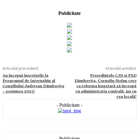
Publicitate
Articolul precedent
Articolul următor
Au început înscrierile la
Președintele CJD și PSD
Programul de Internship al
Dâmbovița, Corneliu Ștefan cere
Consiliului Județean Dâmbovița
ca reforma bugetară să înceapă
– sesiunea 2025!
cu administrația centrală, nu cu
cea locală!
- Publicitate -
- Publicitate -