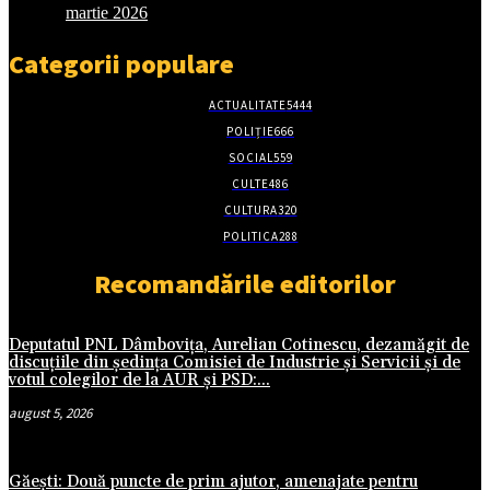
martie 2026
Categorii populare
ACTUALITATE
5444
POLIȚIE
666
SOCIAL
559
CULTE
486
CULTURA
320
POLITICA
288
Recomandările editorilor
Deputatul PNL Dâmbovița, Aurelian Cotinescu, dezamăgit de
discuțiile din ședința Comisiei de Industrie și Servicii și de
votul colegilor de la AUR și PSD:...
august 5, 2026
Găești: Două puncte de prim ajutor, amenajate pentru