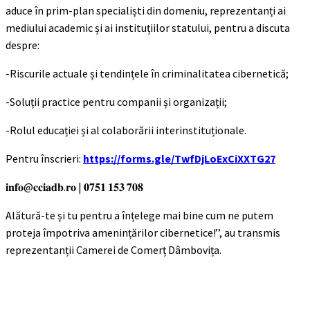
aduce în prim-plan specialiști din domeniu, reprezentanți ai
mediului academic și ai instituțiilor statului, pentru a discuta
despre:
-Riscurile actuale și tendințele în criminalitatea cibernetică;
-Soluții practice pentru companii și organizații;
-Rolul educației și al colaborării interinstituționale.
Pentru înscrieri:
https://forms.gle/TwfDjLoExCiXXTG27
𝐢𝐧𝐟𝐨@𝐜𝐜𝐢𝐚𝐝𝐛.𝐫𝐨 | 𝟎𝟕𝟓𝟏 𝟏𝟓𝟑 𝟕𝟎𝟖
Alătură-te și tu pentru a înțelege mai bine cum ne putem
proteja împotriva amenințărilor cibernetice!’’, au transmis
reprezentanții Camerei de Comerț Dâmbovița.