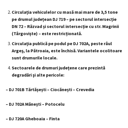
Circulația vehiculelor cu masă mai mare de 3,5 tone
pe drumul județean DJ 719 – pe sectorul intersecție
DN 72 – Răzvad și sectorul intersecție cu str. Magrinii
(Târgoviște) – este restricționată.
Circulaţia publică pe podul pe DJ 702A, peste râul
Argeş, la Pătroaia, este închisă. Variantele ocolitoare
sunt drumurile locale.
Sectoarele de drumuri judeţene care prezintă
degradări şi alte pericole:
– DJ 701B Tărtășești – Ciocănești – Crevedia
– DJ 702A Mănești – Potocelu
– DJ 720A Gheboaia – Finta