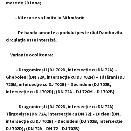
mare de 20 tone;
– Viteza se va limita la 30 km/oră;
– Pe banda amonte a podului peste râul Dâmbovița
circulația este interzisă.
Variante ocolitoare:
– Dragomirești (DJ 702D, intersecție cu DN 72A) –
Gheboieni (DN 72A, intersecție cu DJ 702M) – Tătărani (DJ
720M, intersecție cu DJ 702B) – Decindeni (DJ 702B,
intersecție cu DJ 702D); (DN 72A – DJ 720M – DJ 702B)
– Dragomirești (DJ 702D, intersecție cu DN 72A) –
Târgoviște (DN 72A, intersecție cu DN 72) – Lucieni (DN,
intersecție cu DJ 702B) – Decindeni (DJ 702B, intersecție
DJ 702D); (DN 72A – DN 72 – DJ 702B)