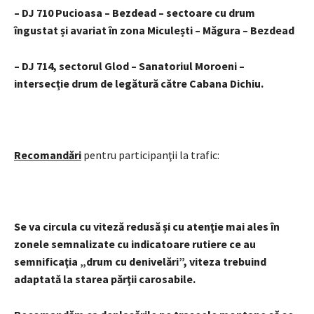
– DJ 710 Pucioasa – Bezdead – sectoare cu drum
îngustat și avariat în zona Miculești – Măgura – Bezdead
– DJ 714, sectorul Glod – Sanatoriul Moroeni –
intersecție drum de legătură către Cabana Dichiu.
Recomandări
pentru participanţii la trafic:
Se va circula cu viteză redusă și cu atenţie mai ales în
zonele semnalizate cu indicatoare rutiere ce au
semnificaţia „drum cu denivelări”, viteza trebuind
adaptată la starea părţii carosabile.