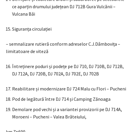
ce aparțin drumului județean DJ 712B Gura Vulcănii –
Vulcana Băi
Siguranța circulației
– semnalizare rutieră conform adreselor C.J.Dâmbovița –
limitatoare de viteză
Întreținere poduri și podețe pe DJ 710, DJ 710B, DJ 712B,
DJ 712A, DJ 720B, DJ 702A, DJ 702E, DJ 702B
Reabilitare și modernizare DJ 724 Malu cu Flori – Pucheni
Pod de legătură între DJ 714 și Camping Zănoaga
Demolare pod vechi și a variantei provizorii pe DJ 714A,
Moroeni – Pucheni – Valea Brăteiului,
km 7+600