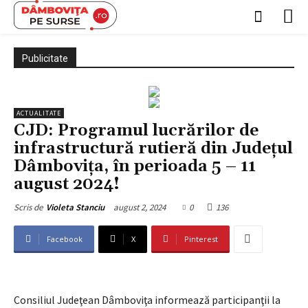
Publicitate
ACTUALITATE
CJD: Programul lucrărilor de
infrastructură rutieră din Județul
Dâmbovița, în perioada 5 – 11
august 2024!
august 2, 2024
0
136
Scris de
Violeta Stanciu
Facebook
X
Pinterest
Consiliul Judeţean Dâmboviţa informează participanţii la