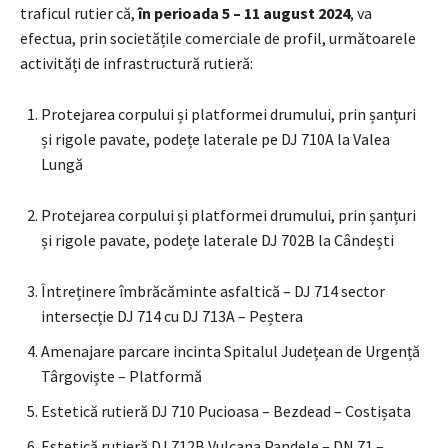
traficul rutier că,
în perioada 5 – 11 august 2024
, va
efectua, prin societățile comerciale de profil, următoarele
activități de infrastructură rutieră:
Protejarea corpului și platformei drumului, prin șanțuri
și rigole pavate, podețe laterale pe DJ 710A la Valea
Lungă
Protejarea corpului și platformei drumului, prin șanțuri
și rigole pavate, podețe laterale DJ 702B la Cândești
Întreținere îmbrăcăminte asfaltică – DJ 714 sector
intersecție DJ 714 cu DJ 713A – Peștera
Amenajare parcare incinta Spitalul Județean de Urgență
Târgoviște – Platformă
Estetică rutieră DJ 710 Pucioasa – Bezdead – Costișata
Estetică rutieră DJ 712B Vulcana Pandele – DN 71 –