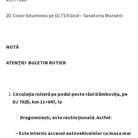
Covor bituminos pe DJ 714 Glod – Sanatoriu Moroeni
NOTĂ
ATENŢIE!
BULETIN RUTIER
Circulația rutieră pe podul peste râul Dâmbovița, pe
DJ 702D, km 11+647, la
Dragomirești, este restricționată. Astfel:
– Este interzis accesul autovehiculelor cu masa mai