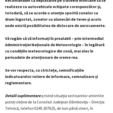
Recomandăm ca deplasările pe traseele montane să se
realizeze cu autovehicule echipate corespunzător şi,
totodată, să se acorde o atenţie sporită zonelor cu
drum îngustat, zonelor cu alunecări de teren şi acolo
unde există posibilitatea de dislocare de anrocamente.
Vă rugăm să vă informați în prealabil – prin intermediul
Administrației Naționale de Meteorologie – în legătură
cu condițiile meteorologice din zonă, mai ales în
perioadele de atenționare de vreme rea.
Se vor respecta, cu strictețe, semnificațiile
indicatoarelor rutiere de informare, semnalizare și
reglementare.
Detalii suplimentare
privind situaţia sectoarelor amintite
puteți obține de la Consiliul Judeţean Dâmboviţa – Direcţia
Tehnică, telefon 0245 207625, de luni până vineri, în