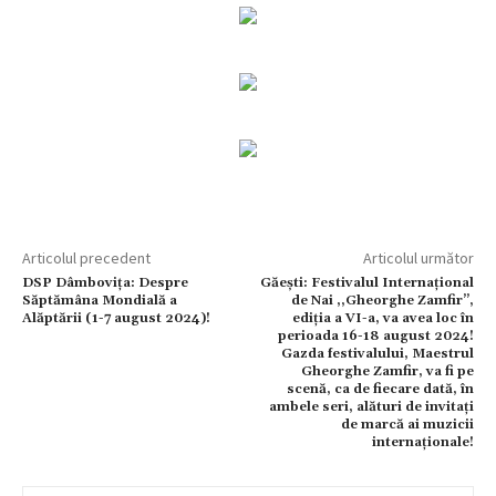
Articolul precedent
Articolul următor
DSP Dâmbovița: Despre
Găești: Festivalul Internațional
Săptămâna Mondială a
de Nai ,,Gheorghe Zamfir’’,
Alăptării (1-7 august 2024)!
ediția a VI-a, va avea loc în
perioada 16-18 august 2024!
Gazda festivalului, Maestrul
Gheorghe Zamfir, va fi pe
scenă, ca de fiecare dată, în
ambele seri, alături de invitați
de marcă ai muzicii
internaționale!