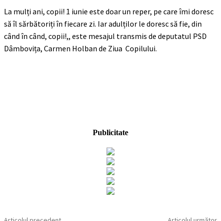
La mulți ani, copii! 1 iunie este doar un reper, pe care îmi doresc
să îl sărbătoriți în fiecare zi. Iar adulților le doresc să fie, din
când în când, copii!,, este mesajul transmis de deputatul PSD
Dâmbovița, Carmen Holban de Ziua Copilului.
Publicitate
Articolul precedent
Articolul următor