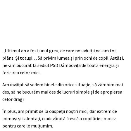
,,Ultimul an a fost unul greu, de care noi adulții ne-am tot
plâns. Și totuși… Să privim lumea și prin ochi de copil. Astăzi,
ne-am bucurat la sediul PSD Dâmbovița de toată energia și
fericirea celor mici.
Am învățat să vedem binele din orice situație, să zâmbim mai
des, să ne bucurăm mai des de lucruri simple și de apropierea
celor dragi.
În plus, am primit de la oaspeții noștri mici, dar extrem de
inimoși și talentați, o adevărată frescă a copilăriei, motiv
pentru care le mulțumim.