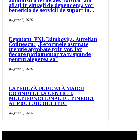
administrației locale. 106 bătrâni
aflați în situații de dependență vor
beneficia de servicii de suport în...
august 5, 2026
Deputatul PNL Dâmbovița, Aurelian
Cotinescu: ,,Reformele asumate
trebuie aprobate prin vot, iar
fiecare parlamentar va răspunde
pentru alegerea sa’’
august 5, 2026
CATEHEZĂ DEDICATĂ MAICII
DOMNULUI LA CENTRUL
MULTIFUNCȚIONAL DE TINERET
AL PROTOIERIEI TITU
august 5, 2026