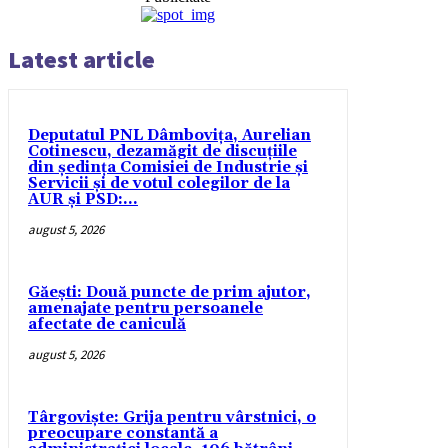
Latest article
Deputatul PNL Dâmbovița, Aurelian
Cotinescu, dezamăgit de discuțiile
din ședința Comisiei de Industrie și
Servicii și de votul colegilor de la
AUR și PSD:...
august 5, 2026
Găești: Două puncte de prim ajutor,
amenajate pentru persoanele
afectate de caniculă
august 5, 2026
Târgoviște: Grija pentru vârstnici, o
preocupare constantă a