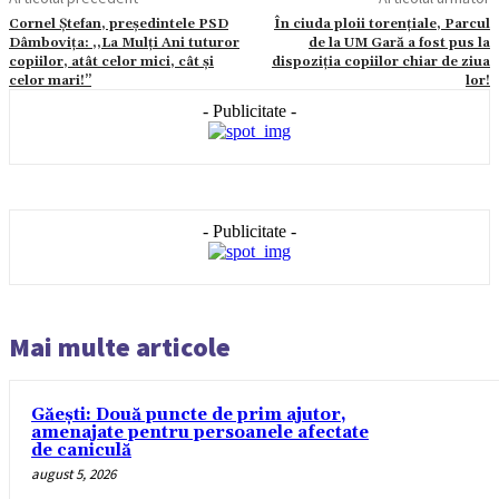
Cornel Ștefan, președintele PSD
În ciuda ploii torențiale, Parcul
Dâmbovița: ,,La Mulți Ani tuturor
de la UM Gară a fost pus la
copiilor, atât celor mici, cât și
dispoziția copiilor chiar de ziua
celor mari!’’
lor!
- Publicitate -
- Publicitate -
Mai multe articole
Găești: Două puncte de prim ajutor,
amenajate pentru persoanele afectate
de caniculă
august 5, 2026