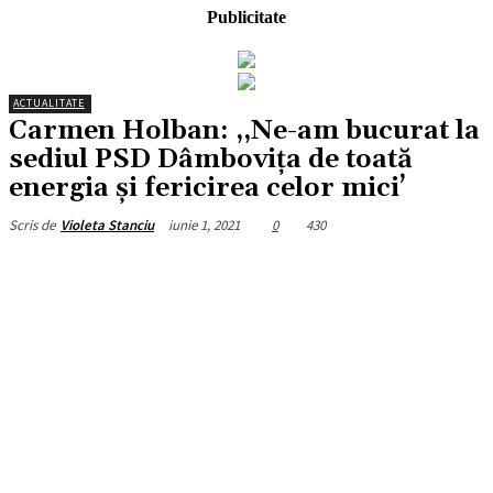
Publicitate
ACTUALITATE
Carmen Holban: ,,Ne-am bucurat la
sediul PSD Dâmbovița de toată
energia și fericirea celor mici’
iunie 1, 2021
0
430
Scris de
Violeta Stanciu
Facebook
X
Pinterest
WhatsApp