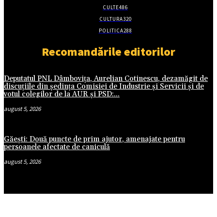
CULTE
486
CULTURA
320
POLITICA
288
Recomandările editorilor
Deputatul PNL Dâmbovița, Aurelian Cotinescu, dezamăgit de
discuțiile din ședința Comisiei de Industrie și Servicii și de
votul colegilor de la AUR și PSD:...
august 5, 2026
Găești: Două puncte de prim ajutor, amenajate pentru
persoanele afectate de caniculă
august 5, 2026