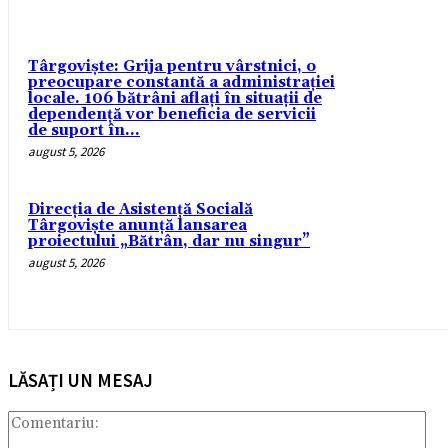
Târgoviște: Grija pentru vârstnici, o
preocupare constantă a administrației
locale. 106 bătrâni aflați în situații de
dependență vor beneficia de servicii
de suport în...
august 5, 2026
Direcția de Asistență Socială
Târgoviște anunță lansarea
proiectului „Bătrân, dar nu singur”
august 5, 2026
LĂSAȚI UN MESAJ
Com