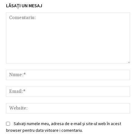
LĂSAȚI UN MESAJ
Comentariu:
Nu
Ema
Web
Salvați numele meu, adresa de e-mail și site-ul web în acest
browser pentru data viitoare i comentariu.