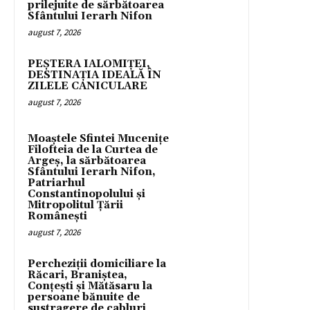
prilejuite de sărbătoarea
Sfântului Ierarh Nifon
august 7, 2026
PEȘTERA IALOMIȚEI,
DESTINAȚIA IDEALĂ ÎN
ZILELE CANICULARE
august 7, 2026
Moaștele Sfintei Mucenițe
Filofteia de la Curtea de
Argeș, la sărbătoarea
Sfântului Ierarh Nifon,
Patriarhul
Constantinopolului și
Mitropolitul Țării
Românești
august 7, 2026
Percheziții domiciliare la
Răcari, Braniștea,
Conțești și Mătăsaru la
persoane bănuite de
sustragere de cabluri