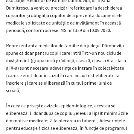
Asociaţiei Medicilor de Familie Dâmboviţa, dr. Ileana
Dumitrescu a venit cu precizări referitoare la deschiderea
cursurilor și obligația copiilor de a prezenta documentele
medicale solicitate de unităţile de învăţământ în această
perioadă, conform adresei MS nr.1329 din10.09.2020.
Reprezentanta medicilor de familie din judeţul Dâmboviţa
spune că doar pentru copiii care intră într-un nou ciclu de
învățământ (grupa mică grădiniță, clasa 0, clasa a V-a, clasa
a IX-a) sunt necesare adeverințe de intrare în colectivitate
(care se emit doar în cazul în care nu au fost eliberate la
înscriere și care se eliberează în cursul primei luni de
școală).
În ceea ce priveşte avizele epidemiologice, acestea se
eliberează: 1. doar după ce copilul/elevul a lipsit minim 3zile
din motive medicale; 2. la plecarea în tabere. ,,Adeverințele
pentru educație fizică se eliberează, în funcție de programul