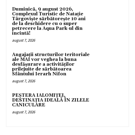
Duminică, 9 august 2026,
Complexul Turistic de Natație
Târgoviște sărbătorește 10 ani
de la deschidere cu o super
petrecere la Aqua Park-ul din
incintă!
august 7, 2026
Angajații structurilor teritoriale
ale MAI vor veghea la buna
desfășurare a activităților
prilejuite de sărbătoarea
Sfântului Ierarh Nifon
august 7, 2026
PEȘTERA IALOMIȚEI,
DESTINAȚIA IDEALĂ ÎN ZILELE
CANICULARE
august 7, 2026