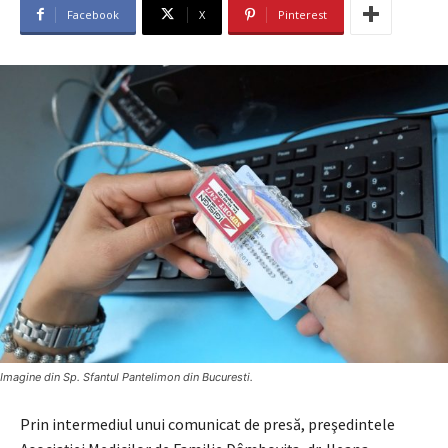
Facebook
X
Pinterest
Imagine din Sp. Sfantul Pantelimon din Bucuresti.
Prin intermediul unui comunicat de presă, preşedintele