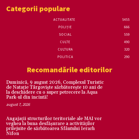
Categorii populare
ACTUALITATE
5455
POLIȚIE
666
SOCIAL
559
CULTE
490
CULTURA
320
POLITICA
290
Recomandările editorilor
Duminică, 9 august 2026, Complexul Turistic
de Natație Târgoviște sărbătorește 10 ani de
la deschidere cu o super petrecere la Aqua
Park-ul din incintă!
august 7, 2026
Angajații structurilor teritoriale ale MAI vor
veghea la buna desfășurare a activităților
prilejuite de sărbătoarea Sfântului Ierarh
Nifon